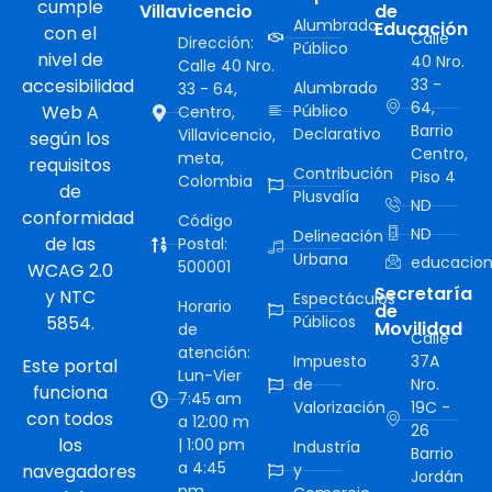
cumple
Villavicencio
de
Alumbrado
Educación
con el
Calle
Dirección:
Público
nivel de
40 Nro.
Calle 40 Nro.
accesibilidad
33 -
Alumbrado
33 - 64,
64,
Web A
Público
Centro,
Barrio
Declarativo
Villavicencio,
según los
Centro,
meta,
requisitos
Contribución
Piso 4
Colombia
de
Plusvalía
ND
conformidad
Código
ND
Delineación
de las
Postal:
Urbana
educacion
500001
WCAG 2.0
Secretaría
y NTC
Espectáculos
Horario
de
5854.
Públicos
Movilidad
de
Calle
atención:
Impuesto
37A
Este portal
Lun-Vier
de
Nro.
funciona
7:45 am
Valorización
19C -
con todos
a 12:00 m
26
los
| 1:00 pm
Industría
Barrio
a 4:45
navegadores
y
Jordán
pm