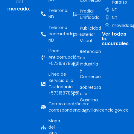
Comercio
del
Paraíso
mercado.
ND
Teléfono:
Predial
ND
Unificado
ND
movilidad@
Teléfono
Publicidad
Ver todas
conmutador:
Exterior
la
ND
Visual
sucursales
Línea
Retención
Anticorrupción:
de
+573168785931
Industría
y
Línea de
Comercio
Servicio a la
Ciudadanía:
Sobretasa
+573168785931
a la
Gasolina
Correo electrónico:
correspondencia@villavicencio.gov.co
Mapa
del
Sitio