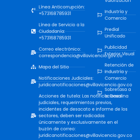
Valorización
Línea Anticorrupción:
Industría y
+573168785931
Comercio
Línea de Servicio a la
Predial
Ciudadanía:
Unificado
+573168785931
Publicidad
Correo electrónico:
Exterior Visual
correspondencia@villavicencio.gov.co
Retención de
Mapa del Sitio
Industría y
Notificaciones Judiciales:
Comercio
juridicanotificaciones@villavicencio.gov.co
Sobretasa a
Acciones de tutela: Las notificaciones
la Gasolina
judiciales, requerimientos previos,
incidentes de desacato e informe de los
sectores, deben ser radicadas
únicamente y exclusivamente en el
buzón de correo:
juridicanotificaciones@villavicencio.gov.co