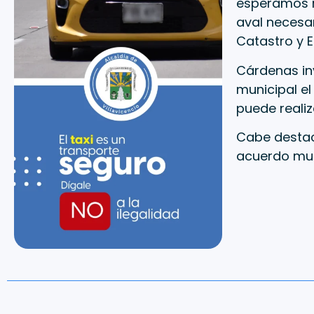
esperamos r
aval necesar
Catastro y E
Cárdenas inv
municipal el
puede realiz
Cabe destac
acuerdo mun