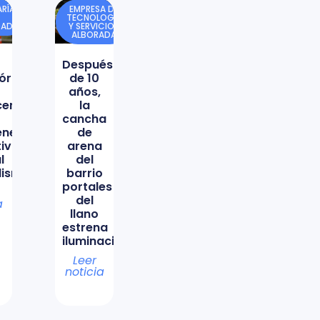
RÍA
EMPRESA DE
TECNOLOGÍA
DAD
Y SERVICIOS
ALBORADA
Después
órica
de 10
años,
icencio
la
cancha
ene
de
tiva
arena
l
del
lismo
barrio
portales
del
a
llano
estrena
iluminación
Leer
noticia