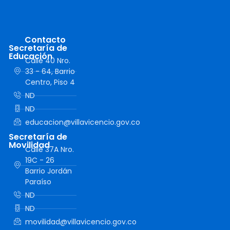
Contacto
Secretaría de
Educación
Calle 40 Nro.
33 - 64, Barrio
Centro, Piso 4
ND
ND
educacion@villavicencio.gov.co
Secretaría de
Movilidad
Calle 37A Nro.
19C - 26
Barrio Jordán
Paraíso
ND
ND
movilidad@villavicencio.gov.co