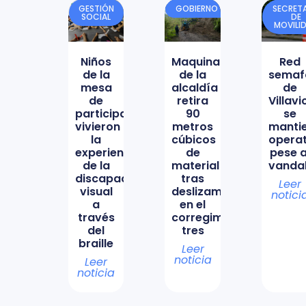
GESTIÓN
GOBIERNO
SECRETA
SOCIAL
DE
MOVILI
Niños
Maquinaria
Red
de la
de la
semaf
mesa
alcaldía
de
de
retira
Villav
participación
90
se
vivieron
metros
manti
la
cúbicos
opera
experiencia
de
pese a
de la
material
vanda
discapacidad
tras
Leer
visual
deslizamiento
notici
a
en el
través
corregimiento
del
tres
braille
Leer
noticia
Leer
noticia