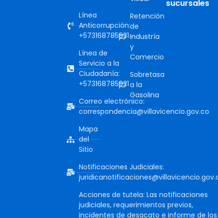
sucursales
Línea
Retención
Anticorrupción:
de
+573168785931
Industría
y
Línea de
Comercio
Servicio a la
Ciudadanía:
Sobretasa
+573168785931
a la
Gasolina
Correo electrónico:
correspondencia@villavicencio.gov.co
Mapa
del
Sitio
Notificaciones Judiciales:
juridicanotificaciones@villavicencio.gov.
Acciones de tutela: Las notificaciones
judiciales, requerimientos previos,
incidentes de desacato e informe de los