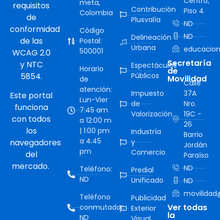
Centro,
meta,
requisitos
Contribución
Piso 4
Colombia
de
Plusvalía
ND
conformidad
Código
ND
Delineación
de las
Postal:
Urbana
educacion
500001
WCAG 2.0
Secretaría
y NTC
Espectáculos
Horario
de
5854.
Públicos
Movilidad
de
Calle
atención:
Impuesto
37A
Este portal
Lun-Vier
de
Nro.
funciona
7:45 am
Valorización
19C -
con todos
a 12:00 m
26
los
| 1:00 pm
Industría
Barrio
a 4:45
navegadores
y
Jordán
pm
Comercio
del
Paraíso
mercado.
ND
Teléfono:
Predial
ND
Unificado
ND
movilidad@
Teléfono
Publicidad
Ver todas
conmutador:
Exterior
la
ND
Visual