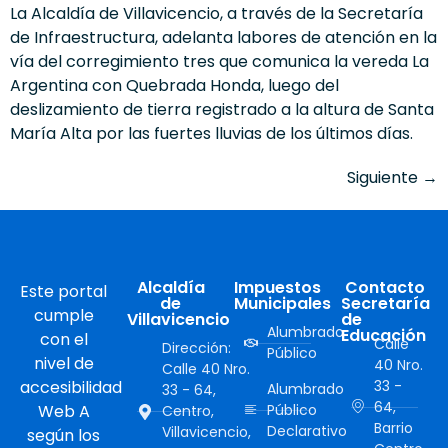
La Alcaldía de Villavicencio, a través de la Secretaría
de Infraestructura, adelanta labores de atención en la
vía del corregimiento tres que comunica la vereda La
Argentina con Quebrada Honda, luego del
deslizamiento de tierra registrado a la altura de Santa
María Alta por las fuertes lluvias de los últimos días.
Siguiente
→
Alcaldía
Impuestos
Contacto
Este portal
de
Municipales
Secretaría
cumple
Villavicencio
de
Alumbrado
Educación
con el
Calle
Dirección:
Público
nivel de
40 Nro.
Calle 40 Nro.
accesibilidad
33 -
Alumbrado
33 - 64,
64,
Web A
Público
Centro,
Barrio
Declarativo
Villavicencio,
según los