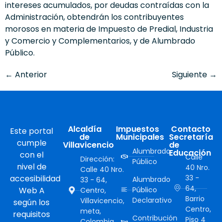
intereses acumulados, por deudas contraídas con la
Administración, obtendrán los contribuyentes
morosos en materia de Impuesto de Predial, Industria
y Comercio y Complementarios, y de Alumbrado
Público.
←
Anterior
Siguiente
→
Alcaldía
Impuestos
Contacto
Este portal
de
Municipales
Secretaría
cumple
Villavicencio
de
Alumbrado
Educación
con el
Calle
Dirección:
Público
nivel de
40 Nro.
Calle 40 Nro.
accesibilidad
33 -
Alumbrado
33 - 64,
64,
Web A
Público
Centro,
Barrio
Declarativo
Villavicencio,
según los
Centro,
meta,
requisitos
Contribución
Piso 4
Colombia