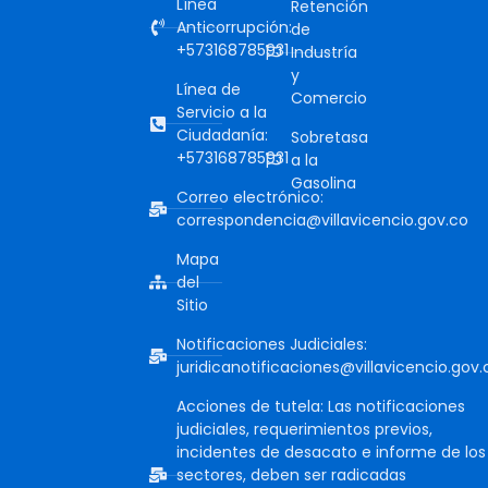
Línea
Retención
Anticorrupción:
de
+573168785931
Industría
y
Línea de
Comercio
Servicio a la
Ciudadanía:
Sobretasa
+573168785931
a la
Gasolina
Correo electrónico:
correspondencia@villavicencio.gov.co
Mapa
del
Sitio
Notificaciones Judiciales:
juridicanotificaciones@villavicencio.gov.
Acciones de tutela: Las notificaciones
judiciales, requerimientos previos,
incidentes de desacato e informe de los
sectores, deben ser radicadas