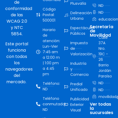
de
Plusvalía
ND
conformidad
Código
ND
Delineación
de las
Postal:
Urbana
educacion
500001
WCAG 2.0
Secretaría
y NTC
Espectáculos
Horario
de
5854.
Públicos
Movilidad
de
Calle
atención:
Impuesto
37A
Este portal
Lun-Vier
de
Nro.
funciona
7:45 am
Valorización
19C -
con todos
a 12:00 m
26
los
| 1:00 pm
Industría
Barrio
a 4:45
navegadores
y
Jordán
pm
Comercio
del
Paraíso
mercado.
ND
Teléfono:
Predial
ND
Unificado
ND
movilidad@
Teléfono
Publicidad
Ver todas
conmutador:
Exterior
la
ND
Visual
sucursales