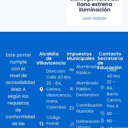
llano estrena
iluminación
Leer noticia
Alcaldía
Impuestos
Contacto
Este portal
de
Municipales
Secretaría
cumple
Villavicencio
de
Alumbrado
Educación
con el
Calle
Dirección:
Público
nivel de
40 Nro.
Calle 40 Nro.
accesibilidad
33 -
Alumbrado
33 - 64,
64,
Web A
Público
Centro,
Barrio
Declarativo
Villavicencio,
según los
Centro,
meta,
requisitos
Contribución
Piso 4
Colombia
de
Plusvalía
ND
conformidad
Código
ND
Delineación
de las
Postal:
Urbana