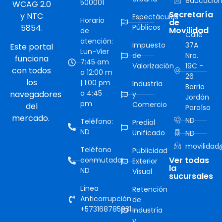
educacion
500001
WCAG 2.0
Secretaría
y NTC
Espectáculos
Horario
de
5854.
Públicos
Movilidad
de
Calle
atención:
Impuesto
37A
Este portal
Lun-Vier
de
Nro.
funciona
7:45 am
Valorización
19C -
con todos
a 12:00 m
26
los
| 1:00 pm
Industría
Barrio
a 4:45
navegadores
y
Jordán
pm
Comercio
del
Paraíso
mercado.
ND
Teléfono:
Predial
ND
Unificado
ND
movilidad@
Teléfono
Publicidad
Ver todas
conmutador:
Exterior
la
ND
Visual
sucursales
Línea
Retención
Anticorrupción:
de
+573168785931
Industría
y