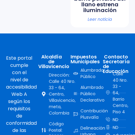
llano estrena
iluminación
Leer noticia
Alcaldía
Impuestos
Contacto
Este portal
de
Municipales
Secretaría
cumple
Villavicencio
de
Alumbrado
Educación
con el
Calle
Dirección:
Público
nivel de
40 Nro.
Calle 40 Nro.
accesibilidad
33 -
Alumbrado
33 - 64,
64,
Web A
Público
Centro,
Barrio
Declarativo
Villavicencio,
según los
Centro,
meta,
requisitos
Contribución
Piso 4
Colombia
de
Plusvalía
ND
conformidad
Código
ND
Delineación
de las
Postal:
Urbana