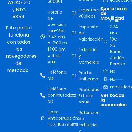
educacion
500001
WCAG 2.0
Secretaría
y NTC
Espectáculos
Horario
de
5854.
Públicos
Movilidad
de
Calle
atención:
Impuesto
37A
Este portal
Lun-Vier
de
Nro.
funciona
7:45 am
Valorización
19C -
con todos
a 12:00 m
26
los
| 1:00 pm
Industría
Barrio
a 4:45
navegadores
y
Jordán
pm
Comercio
del
Paraíso
mercado.
ND
Teléfono:
Predial
ND
Unificado
ND
movilidad@
Teléfono
Publicidad
Ver todas
conmutador:
Exterior
la
ND
Visual
sucursales
Línea
Retención
Anticorrupción:
de
+573168785931
Industría
y