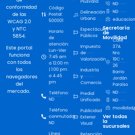
Plusvalía
ND
conformidad
Código
ND
Delineación
de las
Postal:
Urbana
educacion
500001
WCAG 2.0
Secretaría
y NTC
Espectáculos
Horario
de
5854.
Públicos
Movilidad
de
Calle
atención:
Impuesto
37A
Este portal
Lun-Vier
de
Nro.
funciona
7:45 am
Valorización
19C -
con todos
a 12:00 m
26
los
| 1:00 pm
Industría
Barrio
a 4:45
navegadores
y
Jordán
pm
Comercio
del
Paraíso
mercado.
ND
Teléfono:
Predial
ND
Unificado
ND
movilidad@
Teléfono
Publicidad
Ver todas
conmutador:
Exterior
la
ND
Visual
sucursales
Línea
Retención