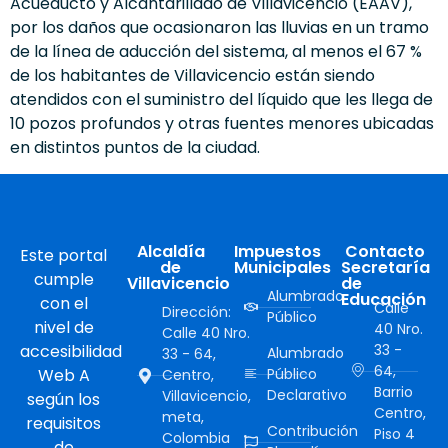
Acueducto y Alcantarillado de Villavicencio (EAAV),
por los daños que ocasionaron las lluvias en un tramo
de la línea de aducción del sistema, al menos el 67 %
de los habitantes de Villavicencio están siendo
atendidos con el suministro del líquido que les llega de
10 pozos profundos y otras fuentes menores ubicadas
en distintos puntos de la ciudad.
Alcaldía
Impuestos
Contacto
Este portal
de
Municipales
Secretaría
cumple
Villavicencio
de
Alumbrado
Educación
con el
Calle
Dirección:
Público
nivel de
40 Nro.
Calle 40 Nro.
accesibilidad
33 -
Alumbrado
33 - 64,
64,
Web A
Público
Centro,
Barrio
Declarativo
Villavicencio,
según los
Centro,
meta,
requisitos
Contribución
Piso 4
Colombia
de