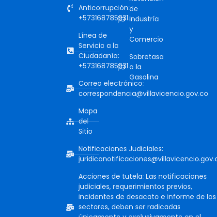
Anticorrupción:
de
+573168785931
Industría
y
Línea de
Comercio
Servicio a la
Ciudadanía:
Sobretasa
+573168785931
a la
Gasolina
Correo electrónico:
correspondencia@villavicencio.gov.co
Mapa
del
Sitio
Notificaciones Judiciales:
juridicanotificaciones@villavicencio.gov.
Acciones de tutela: Las notificaciones
judiciales, requerimientos previos,
incidentes de desacato e informe de los
sectores, deben ser radicadas