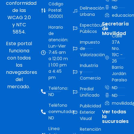
conformidad
Código
ND
Delineación
de las
Postal:
Urbana
educacion
500001
WCAG 2.0
Secretaría
y NTC
Espectáculos
Horario
de
5854.
Públicos
Movilidad
de
Calle
atención:
Impuesto
37A
Este portal
Lun-Vier
de
Nro.
funciona
7:45 am
Valorización
19C -
con todos
a 12:00 m
26
los
| 1:00 pm
Industría
Barrio
a 4:45
navegadores
y
Jordán
pm
Comercio
del
Paraíso
mercado.
ND
Teléfono:
Predial
ND
Unificado
ND
movilidad@
Teléfono
Publicidad
Ver todas
conmutador:
Exterior
la
ND
Visual
sucursales
Línea
Retención