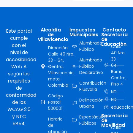
Alcaldía
Impuestos
Contacto
Este portal
de
Municipales
Secretaría
cumple
Villavicencio
de
Alumbrado
Educación
con el
Calle
Dirección:
Público
nivel de
40 Nro.
Calle 40 Nro.
accesibilidad
33 -
Alumbrado
33 - 64,
64,
Web A
Público
Centro,
Barrio
Declarativo
Villavicencio,
según los
Centro,
meta,
requisitos
Contribución
Piso 4
Colombia
de
Plusvalía
ND
conformidad
Código
ND
Delineación
de las
Postal:
Urbana
educacion
500001
WCAG 2.0
Secretaría
y NTC
Espectáculos
Horario
de
5854.
Públicos
Movilidad
de
Calle
atención: