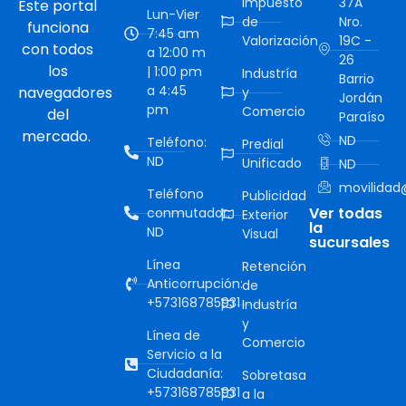
Impuesto
37A
Este portal
Lun-Vier
de
Nro.
funciona
7:45 am
Valorización
19C -
con todos
a 12:00 m
26
los
| 1:00 pm
Industría
Barrio
a 4:45
navegadores
y
Jordán
pm
Comercio
del
Paraíso
mercado.
ND
Teléfono:
Predial
ND
Unificado
ND
movilidad@
Teléfono
Publicidad
Ver todas
conmutador:
Exterior
la
ND
Visual
sucursales
Línea
Retención
Anticorrupción:
de
+573168785931
Industría
y
Línea de
Comercio
Servicio a la
Ciudadanía:
Sobretasa
+573168785931
a la