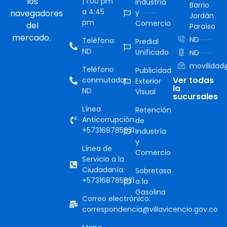
los
| 1:00 pm
Industría
Barrio
a 4:45
navegadores
y
Jordán
pm
Comercio
del
Paraíso
mercado.
ND
Teléfono:
Predial
ND
Unificado
ND
movilidad@
Teléfono
Publicidad
Ver todas
conmutador:
Exterior
la
ND
Visual
sucursales
Línea
Retención
Anticorrupción:
de
+573168785931
Industría
y
Línea de
Comercio
Servicio a la
Ciudadanía:
Sobretasa
+573168785931
a la
Gasolina
Correo electrónico:
correspondencia@villavicencio.gov.co