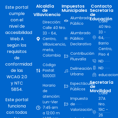
Alcaldía
Impuestos
Contacto
Este portal
de
Municipales
Secretaría
cumple
Villavicencio
de
Alumbrado
Educación
con el
Calle
Dirección:
Público
nivel de
40 Nro.
Calle 40 Nro.
accesibilidad
33 -
Alumbrado
33 - 64,
64,
Web A
Público
Centro,
Barrio
Declarativo
Villavicencio,
según los
Centro,
meta,
requisitos
Contribución
Piso 4
Colombia
de
Plusvalía
ND
conformidad
Código
ND
Delineación
de las
Postal:
Urbana
educacion
500001
WCAG 2.0
Secretaría
y NTC
Espectáculos
Horario
de
5854.
Públicos
Movilidad
de
Calle
atención:
Impuesto
37A
Este portal
Lun-Vier
de
Nro.
funciona
7:45 am
Valorización
19C -
con todos
a 12:00 m
26