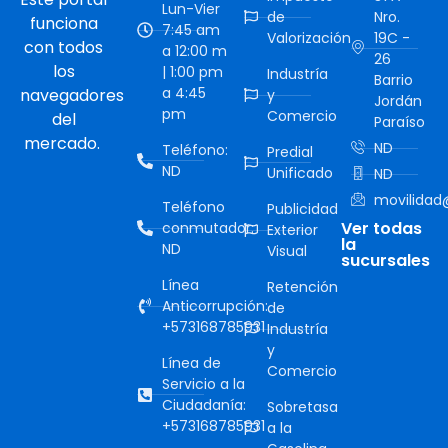
Lun-Vier
de
Nro.
funciona
7:45 am
Valorización
19C -
con todos
a 12:00 m
26
los
| 1:00 pm
Industría
Barrio
a 4:45
navegadores
y
Jordán
pm
Comercio
del
Paraíso
mercado.
ND
Teléfono:
Predial
ND
Unificado
ND
movilidad@
Teléfono
Publicidad
Ver todas
conmutador:
Exterior
la
ND
Visual
sucursales
Línea
Retención
Anticorrupción:
de
+573168785931
Industría
y
Línea de
Comercio
Servicio a la
Ciudadanía:
Sobretasa
+573168785931
a la