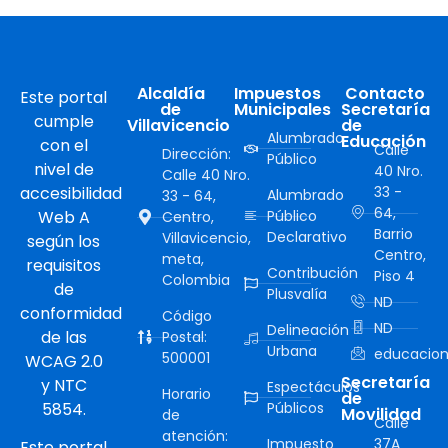
Alcaldía
Impuestos
Contacto
Este portal
de
Municipales
Secretaría
cumple
Villavicencio
de
Alumbrado
Educación
con el
Calle
Dirección:
Público
nivel de
40 Nro.
Calle 40 Nro.
accesibilidad
33 -
Alumbrado
33 - 64,
64,
Web A
Público
Centro,
Barrio
Declarativo
Villavicencio,
según los
Centro,
meta,
requisitos
Contribución
Piso 4
Colombia
de
Plusvalía
ND
conformidad
Código
ND
Delineación
de las
Postal:
Urbana
educacion
500001
WCAG 2.0
Secretaría
y NTC
Espectáculos
Horario
de
5854.
Públicos
Movilidad
de
Calle
atención:
Impuesto
37A
Este portal