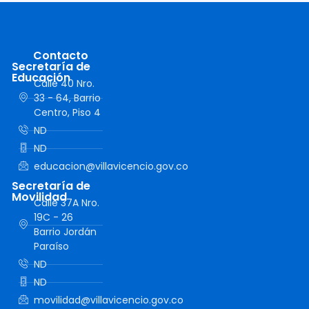
Contacto
Secretaría de
Educación
Calle 40 Nro.
33 - 64, Barrio
Centro, Piso 4
ND
ND
educacion@villavicencio.gov.co
Secretaría de
Movilidad
Calle 37A Nro.
19C - 26
Barrio Jordán
Paraíso
ND
ND
movilidad@villavicencio.gov.co