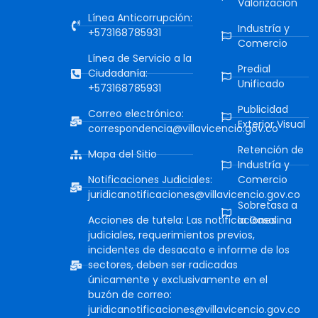
Valorización
Línea Anticorrupción:
Industría y
+573168785931
Comercio
Línea de Servicio a la
Predial
Ciudadanía:
Unificado
+573168785931
Publicidad
Correo electrónico:
Exterior Visual
correspondencia@villavicencio.gov.co
Retención de
Mapa del Sitio
Industría y
Notificaciones Judiciales:
Comercio
juridicanotificaciones@villavicencio.gov.co
Sobretasa a
Acciones de tutela: Las notificaciones
la Gasolina
judiciales, requerimientos previos,
incidentes de desacato e informe de los
sectores, deben ser radicadas
únicamente y exclusivamente en el
buzón de correo:
juridicanotificaciones@villavicencio.gov.co