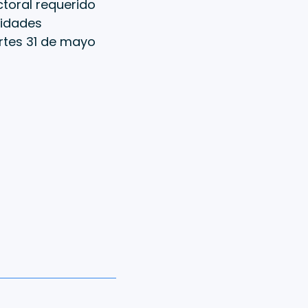
ctoral requerido
vidades
tes 31 de mayo