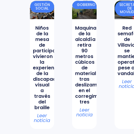
GESTIÓN
GOBIERNO
SECRETA
SOCIAL
DE
MOVILI
Niños
Maquinaria
Red
de la
de la
semaf
mesa
alcaldía
de
de
retira
Villav
participación
90
se
vivieron
metros
manti
la
cúbicos
opera
experiencia
de
pese a
de la
material
vanda
discapacidad
tras
Leer
visual
deslizamiento
notici
a
en el
través
corregimiento
del
tres
braille
Leer
noticia
Leer
noticia