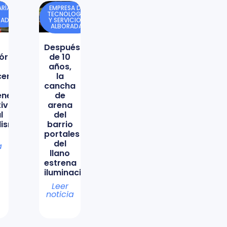
RÍA
EMPRESA DE
TECNOLOGÍA
DAD
Y SERVICIOS
ALBORADA
Después
órica
de 10
años,
icencio
la
cancha
ene
de
tiva
arena
l
del
lismo
barrio
portales
del
a
llano
estrena
iluminación
Leer
noticia