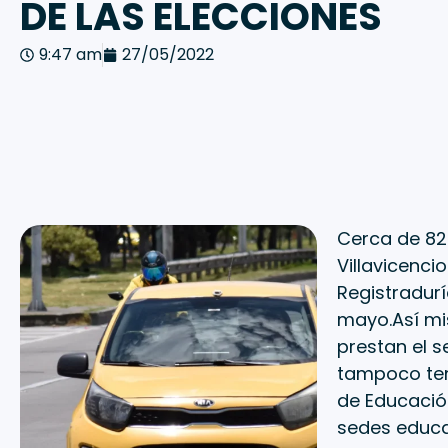
DE LAS ELECCIONES
9:47 am
27/05/2022
Cerca de 82.
Villavicenci
Registradur
mayo.Así mi
prestan el s
tampoco tend
de Educació
sedes educat