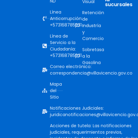
ND
Visual
sucursales
Línea
Retención
Anticorrupción:
de
+573168785931
Industría
y
Línea de
Comercio
Servicio a la
Ciudadanía:
Sobretasa
+573168785931
a la
Gasolina
Correo electrónico:
correspondencia@villavicencio.gov.co
Mapa
del
Sitio
Notificaciones Judiciales:
juridicanotificaciones@villavicencio.gov.
Acciones de tutela: Las notificaciones
judiciales, requerimientos previos,