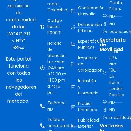
Centro,
meta,
requisitos
Contribución
Piso 4
Colombia
de
Plusvalía
ND
conformidad
Código
ND
Delineación
de las
Postal:
Urbana
educacion
500001
WCAG 2.0
Secretaría
y NTC
Espectáculos
Horario
de
5854.
Públicos
Movilidad
de
Calle
atención:
Impuesto
37A
Este portal
Lun-Vier
de
Nro.
funciona
7:45 am
Valorización
19C -
con todos
a 12:00 m
26
los
| 1:00 pm
Industría
Barrio
a 4:45
navegadores
y
Jordán
pm
Comercio
del
Paraíso
mercado.
ND
Teléfono:
Predial
ND
Unificado
ND
movilidad@
Teléfono
Publicidad
Ver todas
conmutador:
Exterior
la