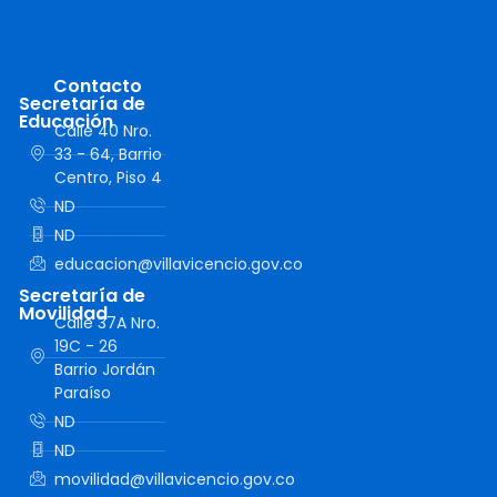
Contacto
Secretaría de
Educación
Calle 40 Nro.
33 - 64, Barrio
Centro, Piso 4
ND
ND
educacion@villavicencio.gov.co
Secretaría de
Movilidad
Calle 37A Nro.
19C - 26
Barrio Jordán
Paraíso
ND
ND
movilidad@villavicencio.gov.co