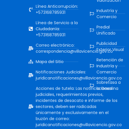
Valorización
Línea Anticorrupción:
Industría y
+573168785931
Comercio
Línea de Servicio a la
Predial
Ciudadanía:
Unificado
+573168785931
Publicidad
Correo electrónico:
Exterior Visual
correspondencia@villavicencio.gov.co
Retención de
Mapa del Sitio
Industría y
Notificaciones Judiciales:
Comercio
juridicanotificaciones@villavicencio.gov.co
Sobretasa a
Acciones de tutela: Las notificaciones
la Gasolina
judiciales, requerimientos previos,
incidentes de desacato e informe de los
sectores, deben ser radicadas
únicamente y exclusivamente en el
buzón de correo:
juridicanotificaciones@villavicencio.gov.co