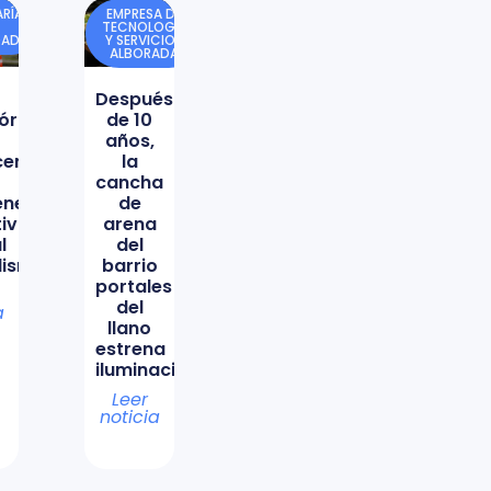
RÍA
EMPRESA DE
TECNOLOGÍA
DAD
Y SERVICIOS
ALBORADA
Después
órica
de 10
años,
icencio
la
cancha
ene
de
tiva
arena
l
del
lismo
barrio
portales
del
a
llano
estrena
iluminación
Leer
noticia