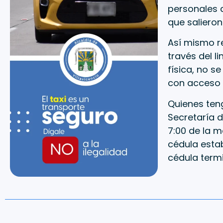
personales d
que salieron
Así mismo re
través del l
física, no s
con acceso a
Quienes ten
Secretaría d
7:00 de la m
cédula estab
cédula term