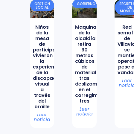
GESTIÓN
GOBIERNO
SECRETA
SOCIAL
DE
MOVILI
Niños
Maquinaria
Red
de la
de la
semaf
mesa
alcaldía
de
de
retira
Villav
participación
90
se
vivieron
metros
manti
la
cúbicos
opera
experiencia
de
pese a
de la
material
vanda
discapacidad
tras
Leer
visual
deslizamiento
notici
a
en el
través
corregimiento
del
tres
braille
Leer
noticia
Leer
noticia