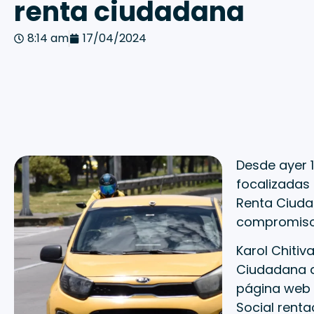
renta ciudadana
8:14 am
17/04/2024
Desde ayer 1
focalizadas 
Renta Ciudad
compromiso 
Karol Chitiv
Ciudadana de
página web 
Social
renta