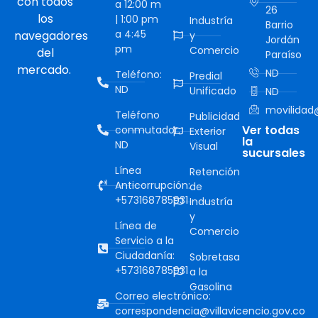
con todos
a 12:00 m
26
los
| 1:00 pm
Industría
Barrio
a 4:45
navegadores
y
Jordán
pm
Comercio
del
Paraíso
mercado.
ND
Teléfono:
Predial
ND
Unificado
ND
movilidad@
Teléfono
Publicidad
Ver todas
conmutador:
Exterior
la
ND
Visual
sucursales
Línea
Retención
Anticorrupción:
de
+573168785931
Industría
y
Línea de
Comercio
Servicio a la
Ciudadanía:
Sobretasa
+573168785931
a la
Gasolina
Correo electrónico:
correspondencia@villavicencio.gov.co