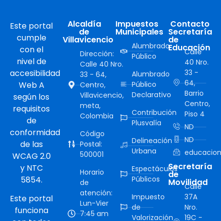
Alcaldía
Impuestos
Contacto
Este portal
de
Municipales
Secretaría
cumple
Villavicencio
de
Alumbrado
Educación
con el
Calle
Dirección:
Público
nivel de
40 Nro.
Calle 40 Nro.
accesibilidad
33 -
Alumbrado
33 - 64,
64,
Web A
Público
Centro,
Barrio
Declarativo
Villavicencio,
según los
Centro,
meta,
requisitos
Contribución
Piso 4
Colombia
de
Plusvalía
ND
conformidad
Código
ND
Delineación
de las
Postal:
Urbana
educacion
500001
WCAG 2.0
Secretaría
y NTC
Espectáculos
Horario
de
5854.
Públicos
Movilidad
de
Calle
atención:
Impuesto
37A
Este portal
Lun-Vier
de
Nro.
funciona
7:45 am
Valorización
19C -