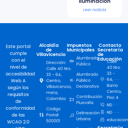
iluminación
Leer noticia
Alcaldía
Impuestos
Contacto
Este portal
de
Municipales
Secretaría
cumple
Villavicencio
de
Alumbrado
Educación
con el
Calle
Dirección:
Público
nivel de
40 Nro.
Calle 40 Nro.
accesibilidad
33 -
Alumbrado
33 - 64,
64,
Web A
Público
Centro,
Barrio
Declarativo
Villavicencio,
según los
Centro,
meta,
requisitos
Contribución
Piso 4
Colombia
de
Plusvalía
ND
conformidad
Código
ND
Delineación
de las
Postal:
Urbana
educacion
500001
WCAG 2.0
Secretaría