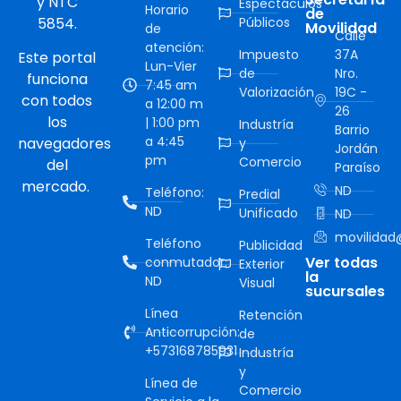
y NTC
Espectáculos
Horario
de
5854.
Públicos
Movilidad
de
Calle
atención:
Impuesto
37A
Este portal
Lun-Vier
de
Nro.
funciona
7:45 am
Valorización
19C -
con todos
a 12:00 m
26
los
| 1:00 pm
Industría
Barrio
a 4:45
navegadores
y
Jordán
pm
Comercio
del
Paraíso
mercado.
ND
Teléfono:
Predial
ND
Unificado
ND
movilidad@
Teléfono
Publicidad
Ver todas
conmutador:
Exterior
la
ND
Visual
sucursales
Línea
Retención
Anticorrupción:
de
+573168785931
Industría
y
Línea de
Comercio