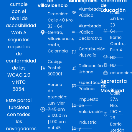
de
Municipales
Secretaría
cumple
Villavicencio
de
Alumbrado
Educación
con el
Calle
Dirección:
Público
nivel de
40 Nro.
Calle 40 Nro.
accesibilidad
33 -
Alumbrado
33 - 64,
64,
Web A
Público
Centro,
Barrio
Declarativo
Villavicencio,
según los
Centro,
meta,
requisitos
Contribución
Piso 4
Colombia
de
Plusvalía
ND
conformidad
Código
ND
Delineación
de las
Postal:
Urbana
educacion
500001
WCAG 2.0
Secretaría
y NTC
Espectáculos
Horario
de
5854.
Públicos
Movilidad
de
Calle
atención:
Impuesto
37A
Este portal
Lun-Vier
de
Nro.
funciona
7:45 am
Valorización
19C -
con todos
a 12:00 m
26
los
| 1:00 pm
Industría
Barrio
a 4:45
navegadores
y
Jordán