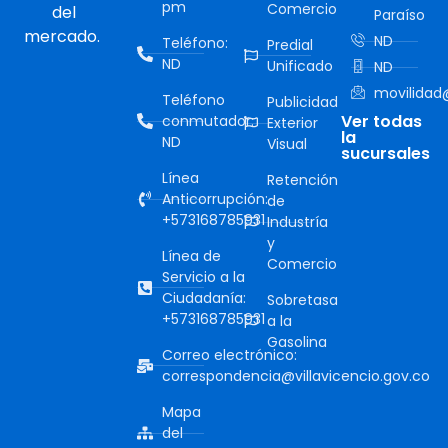
pm
Comercio
del
Paraíso
mercado.
ND
Teléfono:
Predial
ND
Unificado
ND
movilidad@
Teléfono
Publicidad
Ver todas
conmutador:
Exterior
la
ND
Visual
sucursales
Línea
Retención
Anticorrupción:
de
+573168785931
Industría
y
Línea de
Comercio
Servicio a la
Ciudadanía:
Sobretasa
+573168785931
a la
Gasolina
Correo electrónico:
correspondencia@villavicencio.gov.co
Mapa
del