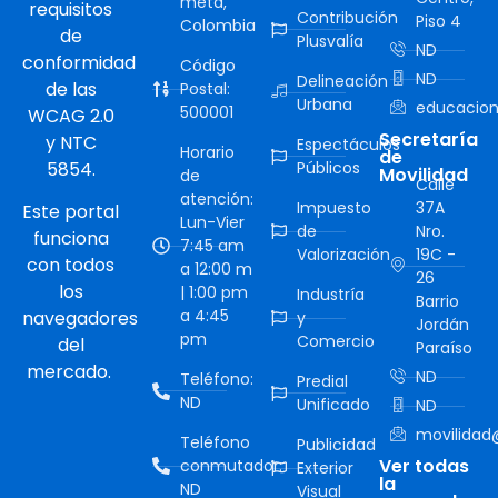
meta,
requisitos
Contribución
Piso 4
Colombia
de
Plusvalía
ND
conformidad
Código
ND
Delineación
de las
Postal:
Urbana
educacion
500001
WCAG 2.0
Secretaría
y NTC
Espectáculos
Horario
de
5854.
Públicos
Movilidad
de
Calle
atención:
Impuesto
37A
Este portal
Lun-Vier
de
Nro.
funciona
7:45 am
Valorización
19C -
con todos
a 12:00 m
26
los
| 1:00 pm
Industría
Barrio
a 4:45
navegadores
y
Jordán
pm
Comercio
del
Paraíso
mercado.
ND
Teléfono:
Predial
ND
Unificado
ND
movilidad@
Teléfono
Publicidad
Ver todas
conmutador:
Exterior
la
ND
Visual