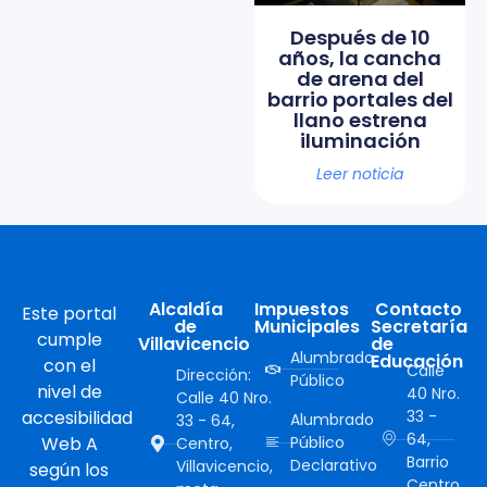
Después de 10
años, la cancha
de arena del
barrio portales del
llano estrena
iluminación
Leer noticia
Alcaldía
Impuestos
Contacto
Este portal
de
Municipales
Secretaría
cumple
Villavicencio
de
Alumbrado
Educación
con el
Calle
Dirección:
Público
nivel de
40 Nro.
Calle 40 Nro.
accesibilidad
33 -
Alumbrado
33 - 64,
64,
Web A
Público
Centro,
Barrio
Declarativo
Villavicencio,
según los
Centro,