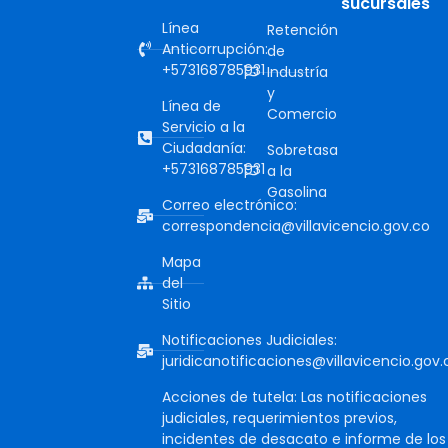
sucursales
Línea
Retención
Anticorrupción:
de
+573168785931
Industría
y
Línea de
Comercio
Servicio a la
Ciudadanía:
Sobretasa
+573168785931
a la
Gasolina
Correo electrónico:
correspondencia@villavicencio.gov.co
Mapa
del
Sitio
Notificaciones Judiciales:
juridicanotificaciones@villavicencio.gov.
Acciones de tutela: Las notificaciones
judiciales, requerimientos previos,
incidentes de desacato e informe de los