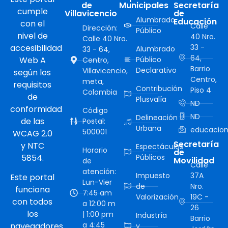
de
Municipales
Secretaría
cumple
Villavicencio
de
Alumbrado
Educación
con el
Calle
Dirección:
Público
nivel de
40 Nro.
Calle 40 Nro.
accesibilidad
33 -
Alumbrado
33 - 64,
64,
Web A
Público
Centro,
Barrio
Declarativo
Villavicencio,
según los
Centro,
meta,
requisitos
Contribución
Piso 4
Colombia
de
Plusvalía
ND
conformidad
Código
ND
Delineación
de las
Postal:
Urbana
educacion
500001
WCAG 2.0
Secretaría
y NTC
Espectáculos
Horario
de
5854.
Públicos
Movilidad
de
Calle
atención:
Impuesto
37A
Este portal
Lun-Vier
de
Nro.
funciona
7:45 am
Valorización
19C -
con todos
a 12:00 m
26
los
| 1:00 pm
Industría
Barrio
a 4:45
navegadores
y