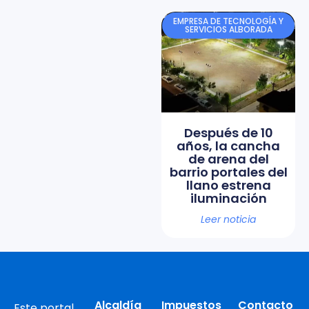
EMPRESA DE TECNOLOGÍA Y
SERVICIOS ALBORADA
Después de 10
años, la cancha
de arena del
barrio portales del
llano estrena
iluminación
Leer noticia
Alcaldía
Impuestos
Contacto
Este portal