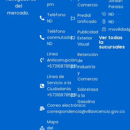
Jordán
pm
Comercio
del
Paraíso
mercado.
ND
Teléfono:
Predial
ND
Unificado
ND
movilidad@
Teléfono
Publicidad
Ver todas
conmutador:
Exterior
la
ND
Visual
sucursales
Línea
Retención
Anticorrupción:
de
+573168785931
Industría
y
Línea de
Comercio
Servicio a la
Ciudadanía:
Sobretasa
+573168785931
a la
Gasolina
Correo electrónico:
correspondencia@villavicencio.gov.co
Mapa
del