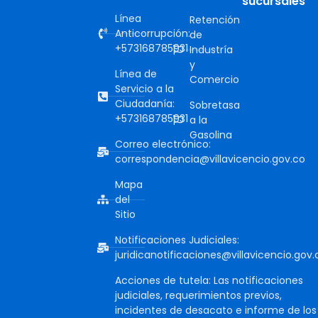
sucursales
Línea
Retención
Anticorrupción:
de
+573168785931
Industría
y
Línea de
Comercio
Servicio a la
Ciudadanía:
Sobretasa
+573168785931
a la
Gasolina
Correo electrónico:
correspondencia@villavicencio.gov.co
Mapa
del
Sitio
Notificaciones Judiciales:
juridicanotificaciones@villavicencio.gov.
Acciones de tutela: Las notificaciones
judiciales, requerimientos previos,
incidentes de desacato e informe de los