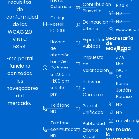
requisitos
Contribución
Piso 4
Colombia
de
Plusvalía
ND
conformidad
Código
ND
Delineación
de las
Postal:
Urbana
educacion
500001
WCAG 2.0
Secretaría
y NTC
Espectáculos
Horario
de
5854.
Públicos
Movilidad
de
Calle
atención:
Impuesto
37A
Este portal
Lun-Vier
de
Nro.
funciona
7:45 am
Valorización
19C -
con todos
a 12:00 m
26
los
| 1:00 pm
Industría
Barrio
a 4:45
navegadores
y
Jordán
pm
Comercio
del
Paraíso
mercado.
ND
Teléfono:
Predial
ND
Unificado
ND
movilidad@
Teléfono
Publicidad
Ver todas
conmutador:
Exterior
la
ND
Visual