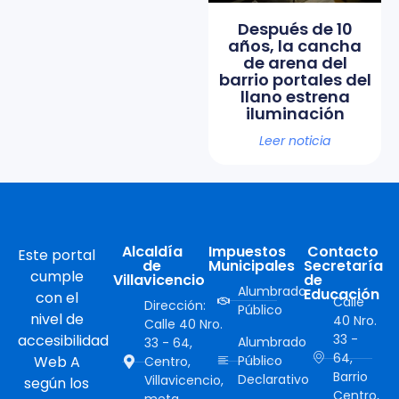
Después de 10
años, la cancha
de arena del
barrio portales del
llano estrena
iluminación
Leer noticia
Alcaldía
Impuestos
Contacto
Este portal
de
Municipales
Secretaría
cumple
Villavicencio
de
Alumbrado
Educación
con el
Calle
Dirección:
Público
nivel de
40 Nro.
Calle 40 Nro.
accesibilidad
33 -
Alumbrado
33 - 64,
64,
Web A
Público
Centro,
Barrio
Declarativo
Villavicencio,
según los
Centro,
meta,