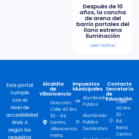
Después de 10
años, la cancha
de arena del
barrio portales del
llano estrena
iluminación
Leer noticia
Alcaldía
Impuestos
Contacto
Este portal
de
Municipales
Secretaría
cumple
Villavicencio
de
Alumbrado
Educación
con el
Calle
Dirección:
Público
nivel de
40 Nro.
Calle 40 Nro.
accesibilidad
33 -
Alumbrado
33 - 64,
64,
Web A
Público
Centro,
Barrio
Declarativo
Villavicencio,
según los
Centro,
meta,
requisitos