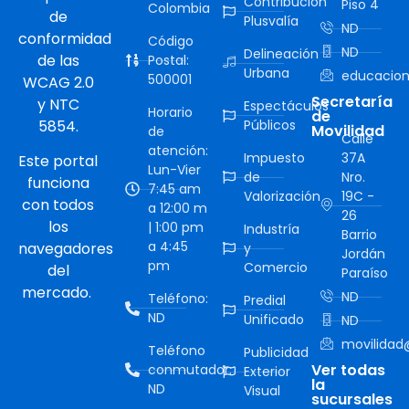
Contribución
Piso 4
Colombia
de
Plusvalía
ND
conformidad
Código
ND
Delineación
de las
Postal:
Urbana
educacion
500001
WCAG 2.0
Secretaría
y NTC
Espectáculos
Horario
de
5854.
Públicos
Movilidad
de
Calle
atención:
Impuesto
37A
Este portal
Lun-Vier
de
Nro.
funciona
7:45 am
Valorización
19C -
con todos
a 12:00 m
26
los
| 1:00 pm
Industría
Barrio
a 4:45
navegadores
y
Jordán
pm
Comercio
del
Paraíso
mercado.
ND
Teléfono:
Predial
ND
Unificado
ND
movilidad@
Teléfono
Publicidad
Ver todas
conmutador:
Exterior
la
ND
Visual
sucursales