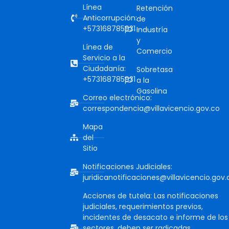
Línea
Retención
Anticorrupción:
de
+573168785931
Industría
y
Línea de
Comercio
Servicio a la
Ciudadanía:
Sobretasa
+573168785931
a la
Gasolina
Correo electrónico:
correspondencia@villavicencio.gov.co
Mapa
del
Sitio
Notificaciones Judiciales:
juridicanotificaciones@villavicencio.gov.
Acciones de tutela: Las notificaciones
judiciales, requerimientos previos,
incidentes de desacato e informe de los
sectores, deben ser radicadas