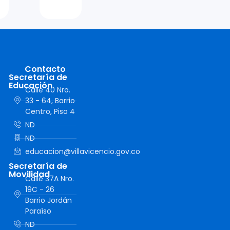
Contacto
Secretaría de
Educación
Calle 40 Nro.
33 - 64, Barrio
Centro, Piso 4
ND
ND
educacion@villavicencio.gov.co
Secretaría de
Movilidad
Calle 37A Nro.
19C - 26
Barrio Jordán
Paraíso
ND