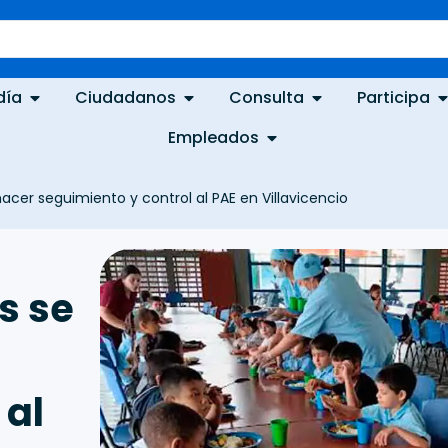
día
Ciudadanos
Consulta
Participa
Empleados
cer seguimiento y control al PAE en Villavicencio
s se
 al