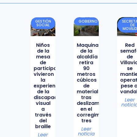
GESTIÓN
GOBIERNO
SECRETA
SOCIAL
DE
MOVILI
Niños
Maquinaria
Red
de la
de la
semaf
mesa
alcaldía
de
de
retira
Villav
participación
90
se
vivieron
metros
manti
la
cúbicos
opera
experiencia
de
pese a
de la
material
vanda
discapacidad
tras
Leer
visual
deslizamiento
notici
a
en el
través
corregimiento
del
tres
braille
Leer
noticia
Leer