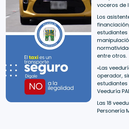
voceros de 
Los asisten
financiación
estudiantes
manipulación
normatividad
entre otros.
«Las veedurí
operador, si
estudiantes 
Veeduría PAE
Las 18 veedu
Personería 