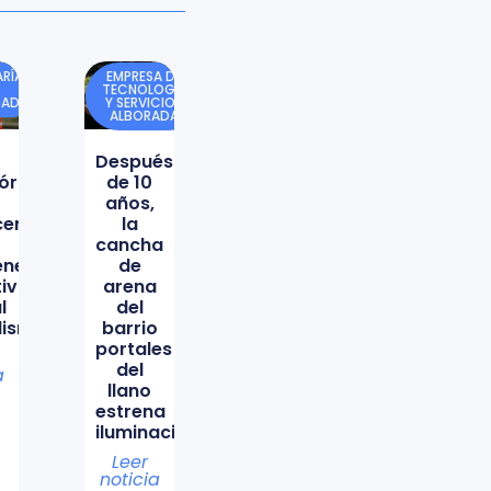
RÍA
EMPRESA DE
TECNOLOGÍA
DAD
Y SERVICIOS
ALBORADA
Después
órica
de 10
años,
icencio
la
cancha
ene
de
tiva
arena
l
del
lismo
barrio
portales
del
a
llano
estrena
iluminación
Leer
noticia