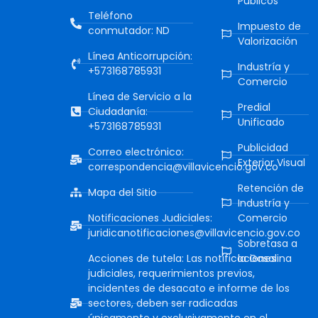
Públicos
Teléfono
Impuesto de
conmutador: ND
Valorización
Línea Anticorrupción:
Industría y
+573168785931
Comercio
Línea de Servicio a la
Predial
Ciudadanía:
Unificado
+573168785931
Publicidad
Correo electrónico:
Exterior Visual
correspondencia@villavicencio.gov.co
Retención de
Mapa del Sitio
Industría y
Notificaciones Judiciales:
Comercio
juridicanotificaciones@villavicencio.gov.co
Sobretasa a
Acciones de tutela: Las notificaciones
la Gasolina
judiciales, requerimientos previos,
incidentes de desacato e informe de los
sectores, deben ser radicadas
únicamente y exclusivamente en el