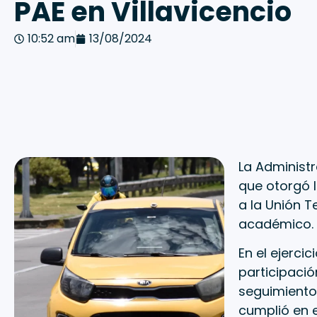
PAE en Villavicencio
10:52 am
13/08/2024
La Administr
que otorgó 
a la Unión T
académico.
En el ejerci
participació
seguimiento 
cumplió en e