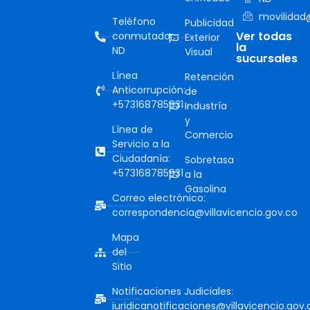
movilidad@
Teléfono
Publicidad
Ver todas
conmutador:
Exterior
la
ND
Visual
sucursales
Línea
Retención
Anticorrupción:
de
+573168785931
Industría
y
Línea de
Comercio
Servicio a la
Ciudadanía:
Sobretasa
+573168785931
a la
Gasolina
Correo electrónico:
correspondencia@villavicencio.gov.co
Mapa
del
Sitio
Notificaciones Judiciales:
juridicanotificaciones@villavicencio.gov.