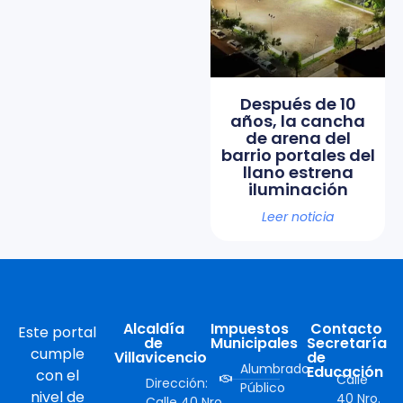
Después de 10
años, la cancha
de arena del
barrio portales del
llano estrena
iluminación
Leer noticia
Alcaldía
Impuestos
Contacto
Este portal
de
Municipales
Secretaría
cumple
Villavicencio
de
Alumbrado
Educación
con el
Calle
Dirección:
Público
nivel de
40 Nro.
Calle 40 Nro.