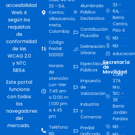
accesibilidad
33 -
Alumbrado
33 - 64,
64,
Web A
Público
Centro,
Barrio
Declarativo
Villavicencio,
según los
Centro,
meta,
requisitos
Contribución
Piso 4
Colombia
de
Plusvalía
ND
conformidad
Código
ND
Delineación
de las
Postal:
Urbana
educacion
500001
WCAG 2.0
Secretaría
y NTC
Espectáculos
Horario
de
5854.
Públicos
Movilidad
de
Calle
atención:
Impuesto
37A
Este portal
Lun-Vier
de
Nro.
funciona
7:45 am
Valorización
19C -
con todos
a 12:00 m
26
los
| 1:00 pm
Industría
Barrio
a 4:45
navegadores
y
Jordán
pm
Comercio
del
Paraíso
mercado.
ND
Teléfono:
Predial
ND
Unificado
ND