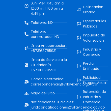
Lun-Vier 7:45 am a
Delineación
12:00 m | 1:00 pm a
Urbana
4:45 pm
Espectáculos
Teléfono: ND
Públicos
Teléfono
Impuesto de
conmutador: ND
Valorización
Línea Anticorrupción:
Industría y
+573168785931
Comercio
Línea de Servicio a la
Predial
Ciudadanía:
Unificado
+573168785931
Publicidad
Correo electrónico:
Exterior Visual
correspondencia@villavicencio.gov.co
Retención de
Mapa del Sitio
Industría y
Notificaciones Judiciales:
Comercio
juridicanotificaciones@villavicencio.gov.co