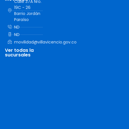
Calle 37A Nro.
19C - 26
Barrio Jordán
Paraíso
ND
ND
movilidad@villavicencio.gov.co
Ver todas la
sucursales