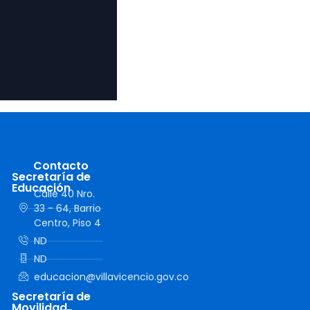
Contacto
Secretaría de
Educación
Calle 40 Nro.
33 - 64, Barrio
Centro, Piso 4
ND
ND
educacion@villavicencio.gov.co
Secretaría de
Movilidad