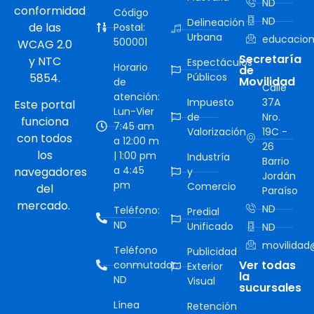
ND
conformidad
Código
ND
Delineación
de las
Postal:
Urbana
educacion
500001
WCAG 2.0
Secretaría
y NTC
Espectáculos
Horario
de
5854.
Públicos
Movilidad
de
Calle
atención:
Impuesto
37A
Este portal
Lun-Vier
de
Nro.
funciona
7:45 am
Valorización
19C -
con todos
a 12:00 m
26
los
| 1:00 pm
Industría
Barrio
a 4:45
navegadores
y
Jordán
pm
Comercio
del
Paraíso
mercado.
ND
Teléfono:
Predial
ND
Unificado
ND
movilidad@
Teléfono
Publicidad
Ver todas
conmutador:
Exterior
la
ND
Visual
sucursales
Línea
Retención