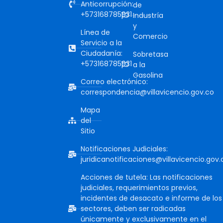
Anticorrupción:
de
+573168785931
Industría
y
Línea de
Comercio
Servicio a la
Ciudadanía:
Sobretasa
+573168785931
a la
Gasolina
Correo electrónico:
correspondencia@villavicencio.gov.co
Mapa
del
Sitio
Notificaciones Judiciales:
juridicanotificaciones@villavicencio.gov.
Acciones de tutela: Las notificaciones
judiciales, requerimientos previos,
incidentes de desacato e informe de los
sectores, deben ser radicadas
únicamente y exclusivamente en el