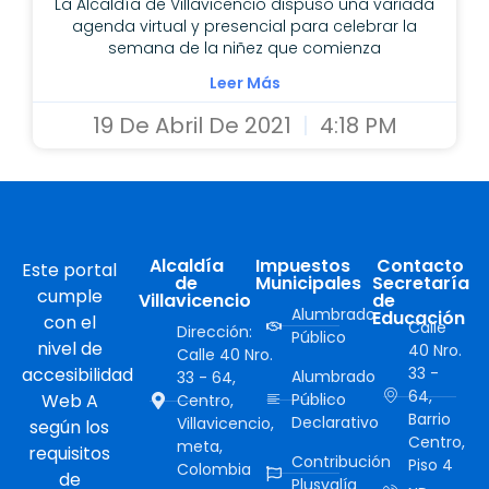
La Alcaldía de Villavicencio dispuso una variada
agenda virtual y presencial para celebrar la
semana de la niñez que comienza
Leer Más
19 De Abril De 2021
4:18 PM
Alcaldía
Impuestos
Contacto
Este portal
de
Municipales
Secretaría
cumple
Villavicencio
de
Alumbrado
Educación
con el
Calle
Dirección:
Público
nivel de
40 Nro.
Calle 40 Nro.
accesibilidad
33 -
Alumbrado
33 - 64,
64,
Web A
Público
Centro,
Barrio
Declarativo
Villavicencio,
según los
Centro,
meta,
requisitos
Contribución
Piso 4
Colombia
de
Plusvalía