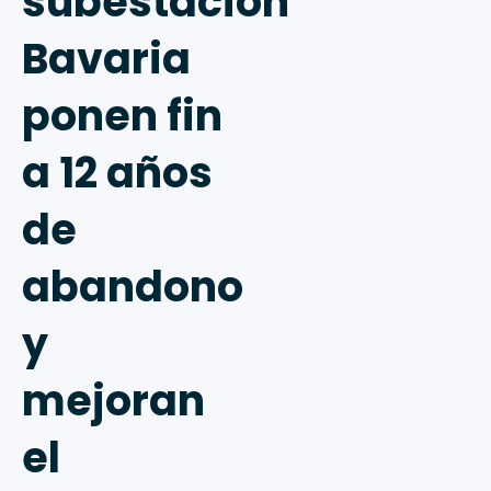
subestación
Bavaria
ponen fin
a 12 años
de
abandono
y
mejoran
el