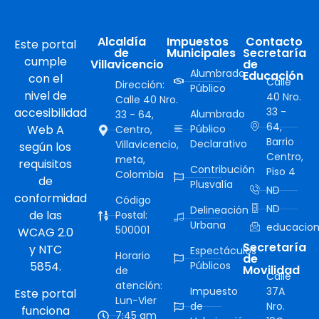
Alcaldía
Impuestos
Contacto
Este portal
de
Municipales
Secretaría
cumple
Villavicencio
de
Alumbrado
Educación
con el
Calle
Dirección:
Público
nivel de
40 Nro.
Calle 40 Nro.
accesibilidad
33 -
Alumbrado
33 - 64,
64,
Web A
Público
Centro,
Barrio
Declarativo
Villavicencio,
según los
Centro,
meta,
requisitos
Contribución
Piso 4
Colombia
de
Plusvalía
ND
conformidad
Código
ND
Delineación
de las
Postal:
Urbana
educacion
500001
WCAG 2.0
Secretaría
y NTC
Espectáculos
Horario
de
5854.
Públicos
Movilidad
de
Calle
atención:
Impuesto
37A
Este portal
Lun-Vier
de
Nro.
funciona
7:45 am