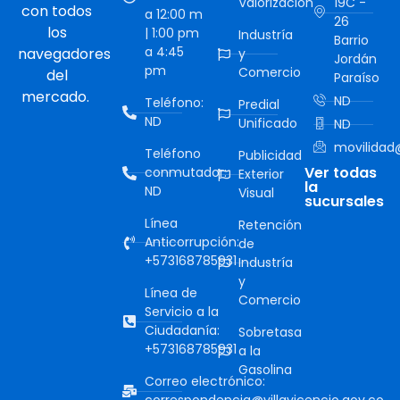
Valorización
19C -
con todos
a 12:00 m
26
los
| 1:00 pm
Industría
Barrio
a 4:45
navegadores
y
Jordán
pm
Comercio
del
Paraíso
mercado.
ND
Teléfono:
Predial
ND
Unificado
ND
movilidad@
Teléfono
Publicidad
Ver todas
conmutador:
Exterior
la
ND
Visual
sucursales
Línea
Retención
Anticorrupción:
de
+573168785931
Industría
y
Línea de
Comercio
Servicio a la
Ciudadanía:
Sobretasa
+573168785931
a la
Gasolina
Correo electrónico: