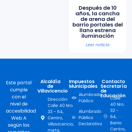
Después de 10
años, la cancha
de arena del
barrio portales del
llano estrena
iluminación
Leer noticia
Alcaldía
Impuestos
Contacto
Este portal
de
Municipales
Secretaría
cumple
Villavicencio
de
Alumbrado
Educación
con el
Calle
Dirección:
Público
nivel de
40 Nro.
Calle 40 Nro.
accesibilidad
33 -
Alumbrado
33 - 64,
64,
Web A
Público
Centro,
Barrio
Declarativo
Villavicencio,
según los
Centro,
meta,