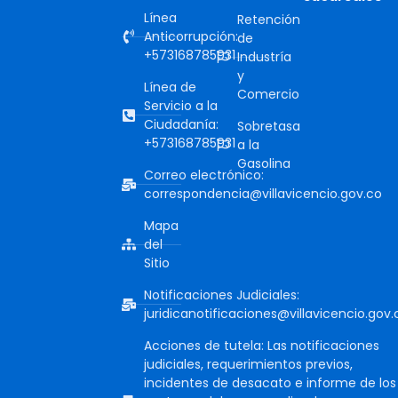
Línea
Retención
Anticorrupción:
de
+573168785931
Industría
y
Línea de
Comercio
Servicio a la
Ciudadanía:
Sobretasa
+573168785931
a la
Gasolina
Correo electrónico:
correspondencia@villavicencio.gov.co
Mapa
del
Sitio
Notificaciones Judiciales:
juridicanotificaciones@villavicencio.gov.
Acciones de tutela: Las notificaciones
judiciales, requerimientos previos,
incidentes de desacato e informe de los