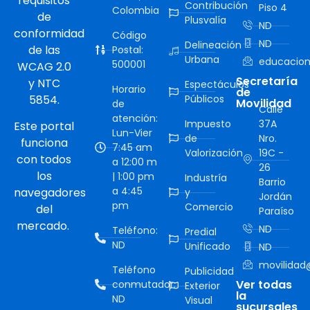
requisitos
Contribución
Piso 4
Colombia
de
Plusvalía
ND
conformidad
Código
ND
Delineación
de las
Postal:
Urbana
educacion
500001
WCAG 2.0
Secretaría
y NTC
Espectáculos
Horario
de
5854.
Públicos
Movilidad
de
Calle
atención:
Impuesto
37A
Este portal
Lun-Vier
de
Nro.
funciona
7:45 am
Valorización
19C -
con todos
a 12:00 m
26
los
| 1:00 pm
Industría
Barrio
a 4:45
navegadores
y
Jordán
pm
Comercio
del
Paraíso
mercado.
ND
Teléfono:
Predial
ND
Unificado
ND
movilidad@
Teléfono
Publicidad
Ver todas
conmutador:
Exterior
la
ND
Visual
sucursales