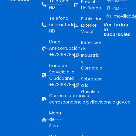
ND
Teléfono:
Predial
ND
Unificado
ND
movilidad@
Teléfono
Publicidad
Ver todas
conmutador:
Exterior
la
ND
Visual
sucursales
Línea
Retención
Anticorrupción:
de
+573168785931
Industría
y
Línea de
Comercio
Servicio a la
Ciudadanía:
Sobretasa
+573168785931
a la
Gasolina
Correo electrónico:
correspondencia@villavicencio.gov.co
Mapa
del
Sitio