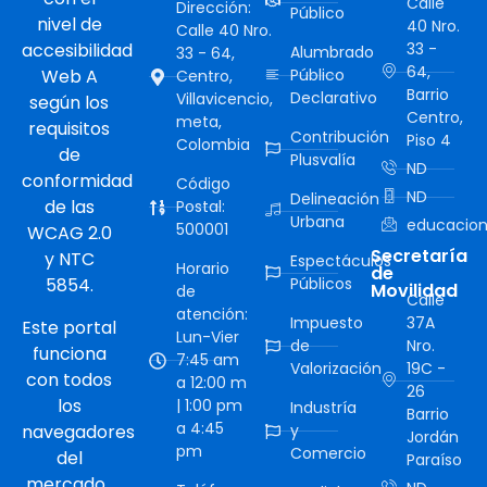
Calle
Dirección:
Público
nivel de
40 Nro.
Calle 40 Nro.
accesibilidad
33 -
Alumbrado
33 - 64,
64,
Web A
Público
Centro,
Barrio
Declarativo
Villavicencio,
según los
Centro,
meta,
requisitos
Contribución
Piso 4
Colombia
de
Plusvalía
ND
conformidad
Código
ND
Delineación
de las
Postal:
Urbana
educacion
500001
WCAG 2.0
Secretaría
y NTC
Espectáculos
Horario
de
5854.
Públicos
Movilidad
de
Calle
atención:
Impuesto
37A
Este portal
Lun-Vier
de
Nro.
funciona
7:45 am
Valorización
19C -
con todos
a 12:00 m
26
los
| 1:00 pm
Industría
Barrio
a 4:45
navegadores
y
Jordán
pm
Comercio
del
Paraíso
mercado.