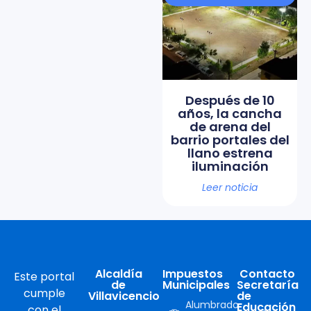
Después de 10
años, la cancha
de arena del
barrio portales del
llano estrena
iluminación
Leer noticia
Alcaldía
Impuestos
Contacto
Este portal
de
Municipales
Secretaría
cumple
Villavicencio
de
Alumbrado
Educación
con el