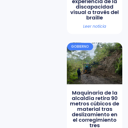
experiencia de la
discapacidad
visual a través del
braille
Leer noticia
GOBIERNO
Maquinaria de la
alcaldía retira 90
metros cúbicos de
material tras
deslizamiento en
el corregimiento
tres