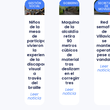
GESTIÓN
GOBIERNO
SECRETA
SOCIAL
DE
MOVILI
Niños
Maquinaria
Red
de la
de la
semaf
mesa
alcaldía
de
de
retira
Villav
participación
90
se
vivieron
metros
manti
la
cúbicos
opera
experiencia
de
pese a
de la
material
vanda
discapacidad
tras
Leer
visual
deslizamiento
notici
a
en el
través
corregimiento
del
tres
braille
Leer
noticia
Leer
noticia