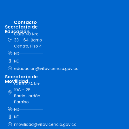
Contacto
Secretaría de
Educación
Calle 40 Nro.
33 - 64, Barrio
Centro, Piso 4
ND
ND
educacion@villavicencio.gov.co
Secretaría de
Movilidad
Calle 37A Nro.
19C - 26
Barrio Jordán
Paraíso
ND
ND
movilidad@villavicencio.gov.co