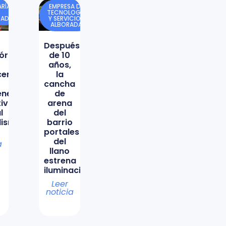
RÍA
EMPRESA DE
TECNOLOGÍA
DAD
Y SERVICIOS
ALBORADA
Después
órica
de 10
años,
icencio
la
cancha
ene
de
tiva
arena
l
del
lismo
barrio
portales
del
a
llano
estrena
iluminación
Leer
noticia