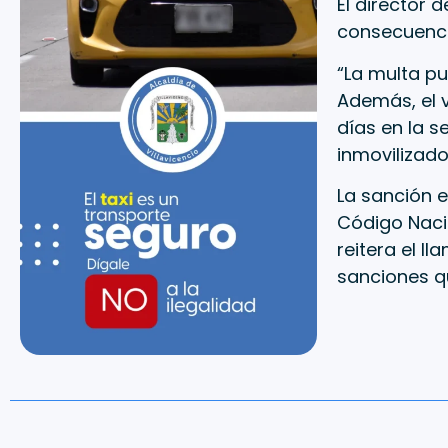
El director 
consecuenci
“La multa pu
Además, el v
días en la se
inmovilizado
La sanción e
Código Nacio
reitera el l
sanciones q