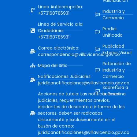
Valorización
Línea Anticorrupción:
Industría y
+573168785931
Comercio
Línea de Servicio a la
Predial
Ciudadanía:
Unificado
+573168785931
Publicidad
Correo electrónico:
Exterior Visual
correspondencia@villavicencio.gov.co
Retención de
Mapa del Sitio
Industría y
Notificaciones Judiciales:
Comercio
juridicanotificaciones@villavicencio.gov.co
Sobretasa a
Acciones de tutela: Las notificaciones
la Gasolina
judiciales, requerimientos previos,
incidentes de desacato e informe de los
sectores, deben ser radicadas
únicamente y exclusivamente en el
buzón de correo:
juridicanotificaciones@villavicencio.gov.co