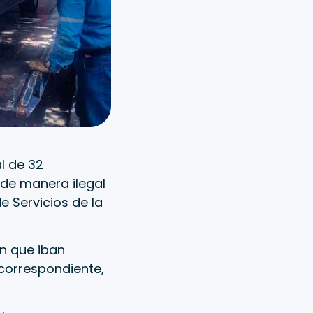
l de 32
 de manera ilegal
e Servicios de la
en que iban
 correspondiente,