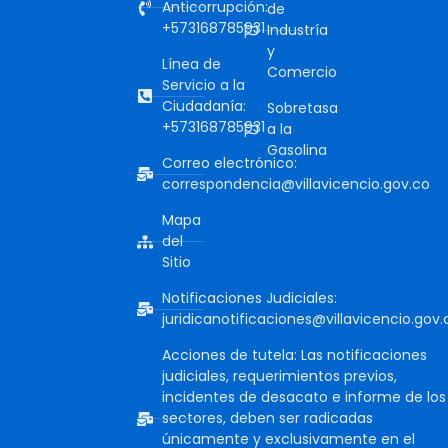
Anticorrupción:
de
+573168785931
Industría
y
Línea de
Comercio
Servicio a la
Ciudadanía:
Sobretasa
+573168785931
a la
Gasolina
Correo electrónico:
correspondencia@villavicencio.gov.co
Mapa
del
Sitio
Notificaciones Judiciales:
juridicanotificaciones@villavicencio.gov.
Acciones de tutela: Las notificaciones
judiciales, requerimientos previos,
incidentes de desacato e informe de los
sectores, deben ser radicadas
únicamente y exclusivamente en el