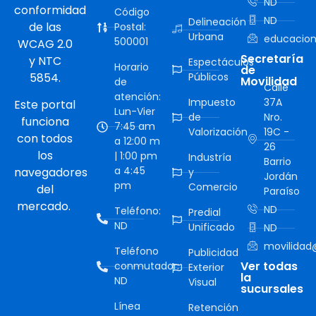
ND
conformidad
Código
ND
Delineación
de las
Postal:
Urbana
educacion
500001
WCAG 2.0
Secretaría
y NTC
Espectáculos
Horario
de
5854.
Públicos
Movilidad
de
Calle
atención:
Impuesto
37A
Este portal
Lun-Vier
de
Nro.
funciona
7:45 am
Valorización
19C -
con todos
a 12:00 m
26
los
| 1:00 pm
Industría
Barrio
a 4:45
navegadores
y
Jordán
pm
Comercio
del
Paraíso
mercado.
ND
Teléfono:
Predial
ND
Unificado
ND
movilidad@
Teléfono
Publicidad
Ver todas
conmutador:
Exterior
la
ND
Visual
sucursales
Línea
Retención