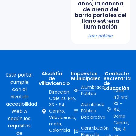
años, la cancha
de arena del
barrio portales del
llano estrena
iluminación
Leer noticia
Alcaldía
Impuestos
Contacto
Este portal
de
Municipales
Secretaría
cumple
Villavicencio
de
Alumbrado
Educación
con el
Calle
Dirección:
Público
nivel de
40 Nro.
Calle 40 Nro.
accesibilidad
33 -
Alumbrado
33 - 64,
64,
Web A
Público
Centro,
Barrio
Declarativo
Villavicencio,
según los
Centro,
meta,
requisitos
Contribución
Piso 4
Colombia
de
Plusvalía