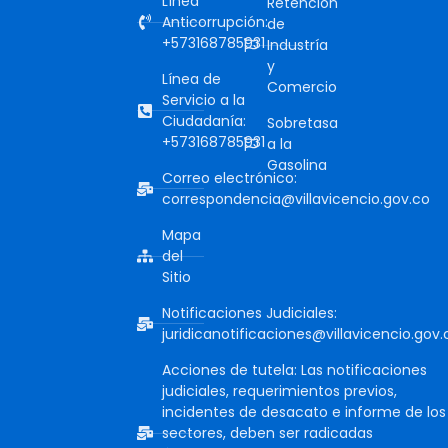
Línea
Retención
Anticorrupción:
de
+573168785931
Industría
y
Línea de
Comercio
Servicio a la
Ciudadanía:
Sobretasa
+573168785931
a la
Gasolina
Correo electrónico:
correspondencia@villavicencio.gov.co
Mapa
del
Sitio
Notificaciones Judiciales:
juridicanotificaciones@villavicencio.gov.
Acciones de tutela: Las notificaciones
judiciales, requerimientos previos,
incidentes de desacato e informe de los
sectores, deben ser radicadas