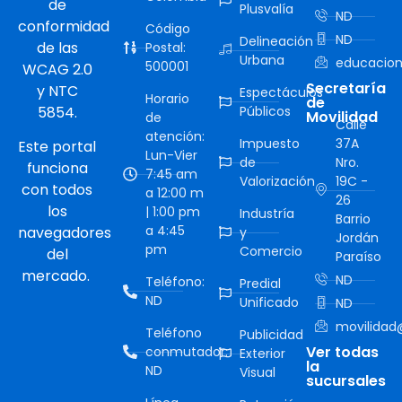
de
Plusvalía
ND
conformidad
Código
ND
Delineación
de las
Postal:
Urbana
educacion
500001
WCAG 2.0
Secretaría
y NTC
Espectáculos
Horario
de
5854.
Públicos
Movilidad
de
Calle
atención:
Impuesto
37A
Este portal
Lun-Vier
de
Nro.
funciona
7:45 am
Valorización
19C -
con todos
a 12:00 m
26
los
| 1:00 pm
Industría
Barrio
a 4:45
navegadores
y
Jordán
pm
Comercio
del
Paraíso
mercado.
ND
Teléfono:
Predial
ND
Unificado
ND
movilidad@
Teléfono
Publicidad
Ver todas
conmutador:
Exterior
la
ND
Visual
sucursales