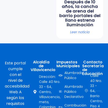
Después de 10
años, la cancha
de arena del
barrio portales del
llano estrena
iluminación
Leer noticia
Alcaldía
Impuestos
Contacto
Este portal
de
Municipales
Secretaría
cumple
Villavicencio
de
Alumbrado
Educación
con el
Calle
Dirección:
Público
nivel de
40 Nro.
Calle 40 Nro.
accesibilidad
33 -
Alumbrado
33 - 64,
64,
Web A
Público
Centro,
Barrio
Declarativo
Villavicencio,
según los
Centro,
meta,
requisitos
Contribución
Piso 4
Colombia