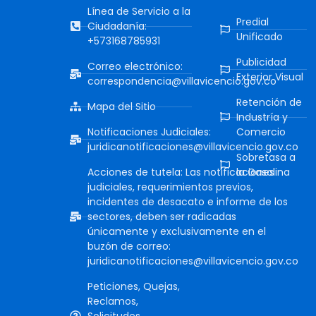
Línea de Servicio a la
Predial
Ciudadanía:
Unificado
+573168785931
Publicidad
Correo electrónico:
Exterior Visual
correspondencia@villavicencio.gov.co
Retención de
Mapa del Sitio
Industría y
Notificaciones Judiciales:
Comercio
juridicanotificaciones@villavicencio.gov.co
Sobretasa a
Acciones de tutela: Las notificaciones
la Gasolina
judiciales, requerimientos previos,
incidentes de desacato e informe de los
sectores, deben ser radicadas
únicamente y exclusivamente en el
buzón de correo:
juridicanotificaciones@villavicencio.gov.co
Peticiones, Quejas,
Reclamos,
Solicitudes,