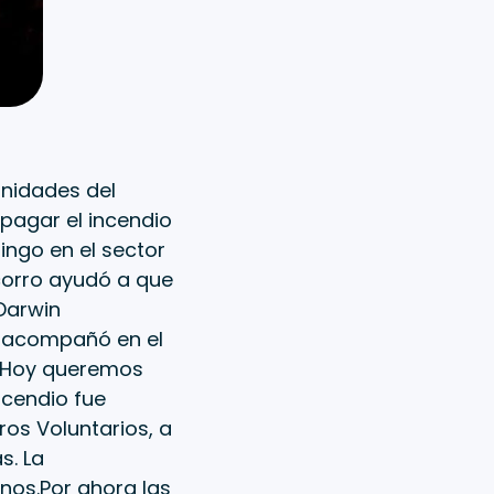
unidades del
pagar el incendio
ingo en el sector
corro ayudó a que
.Darwin
o, acompañó en el
o.“Hoy queremos
incendio fue
os Voluntarios, a
s. La
anos.Por ahora las