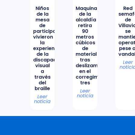
Niños
Maquinaria
Red
de la
de la
semaf
mesa
alcaldía
de
de
retira
Villav
participación
90
se
vivieron
metros
manti
la
cúbicos
opera
experiencia
de
pese a
de la
material
vanda
discapacidad
tras
Leer
visual
deslizamiento
notici
a
en el
través
corregimiento
del
tres
braille
Leer
noticia
Leer
noticia