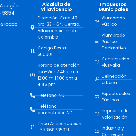
Alcaldía de
Impuestos
 A según
Villavicencio
Municipales
C 5854.
Dirección: Calle 40
Alumbrado
mercado.
Nro. 33 - 64, Centro,
Público
Villavicencio, meta,
Alumbrado
Colombia
Público
Código Postal:
Declarativo
500001
Contribución
Horario de atención:
Plusvalía
Lun-Vier 7:45 am a
Delineación
12:00 m | 1:00 pm a
Urbana
4:45 pm
Espectáculos
Teléfono: ND
Públicos
Teléfono
Impuesto de
conmutador: ND
Valorización
Línea Anticorrupción:
Industría y
+573168785931
Comercio