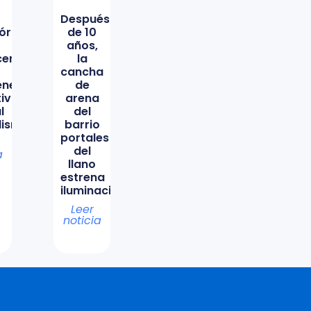
Después
órica
de 10
años,
icencio
la
cancha
ene
de
tiva
arena
l
del
lismo
barrio
portales
del
a
llano
estrena
iluminación
Leer
noticia