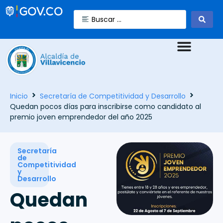
Inicio
Secretaría de Competitividad y Desarrollo
Quedan pocos días para inscribirse como candidato al
premio joven emprendedor del año 2025
Secretaría
de
Competitividad
y
Desarrollo
Quedan