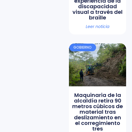
experiencia de la
discapacidad
visual a través del
braille
Leer noticia
GOBIERNO
Maquinaria de la
alcaldía retira 90
metros cúbicos de
material tras
deslizamiento en
el corregimiento
tres