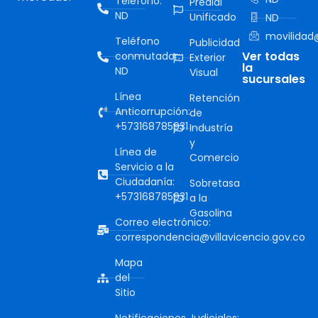
Teléfono:
Predial
ND
Unificado
ND
movilidad@
Teléfono
Publicidad
Ver todas
conmutador:
Exterior
la
ND
Visual
sucursales
Línea
Retención
Anticorrupción:
de
+573168785931
Industría
y
Línea de
Comercio
Servicio a la
Ciudadanía:
Sobretasa
+573168785931
a la
Gasolina
Correo electrónico:
correspondencia@villavicencio.gov.co
Mapa
del
Sitio