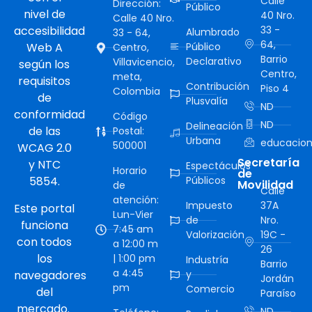
Calle
Dirección:
Público
nivel de
40 Nro.
Calle 40 Nro.
accesibilidad
33 -
Alumbrado
33 - 64,
64,
Web A
Público
Centro,
Barrio
Declarativo
Villavicencio,
según los
Centro,
meta,
requisitos
Contribución
Piso 4
Colombia
de
Plusvalía
ND
conformidad
Código
ND
Delineación
de las
Postal:
Urbana
educacion
500001
WCAG 2.0
Secretaría
y NTC
Espectáculos
Horario
de
5854.
Públicos
Movilidad
de
Calle
atención:
Impuesto
37A
Este portal
Lun-Vier
de
Nro.
funciona
7:45 am
Valorización
19C -
con todos
a 12:00 m
26
los
| 1:00 pm
Industría
Barrio
a 4:45
navegadores
y
Jordán
pm
Comercio
del
Paraíso
mercado.
ND