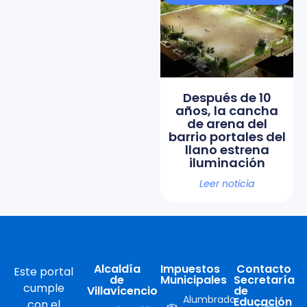
Después de 10
años, la cancha
de arena del
barrio portales del
llano estrena
iluminación
Leer noticia
Alcaldía
Impuestos
Contacto
Este portal
de
Municipales
Secretaría
cumple
Villavicencio
de
Alumbrado
Educación
con el