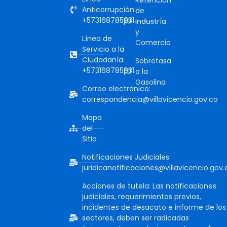
Anticorrupción:
de
+573168785931
Industría
y
Línea de
Comercio
Servicio a la
Ciudadanía:
Sobretasa
+573168785931
a la
Gasolina
Correo electrónico:
correspondencia@villavicencio.gov.co
Mapa
del
Sitio
Notificaciones Judiciales:
juridicanotificaciones@villavicencio.gov.
Acciones de tutela: Las notificaciones
judiciales, requerimientos previos,
incidentes de desacato e informe de los
sectores, deben ser radicadas