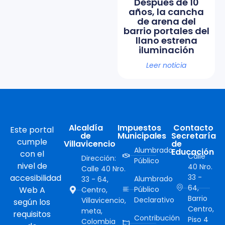
Después de 10
años, la cancha
de arena del
barrio portales del
llano estrena
iluminación
Leer noticia
Alcaldía
Impuestos
Contacto
Este portal
de
Municipales
Secretaría
cumple
Villavicencio
de
Alumbrado
Educación
con el
Calle
Dirección:
Público
nivel de
40 Nro.
Calle 40 Nro.
accesibilidad
33 -
Alumbrado
33 - 64,
64,
Web A
Público
Centro,
Barrio
Declarativo
Villavicencio,
según los
Centro,
meta,
requisitos
Contribución
Piso 4
Colombia