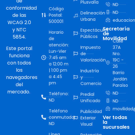
de
Plusvalía
ND
conformidad
Código
ND
Delineación
de las
Postal:
Urbana
educacion
500001
WCAG 2.0
Secretaría
y NTC
Espectáculos
Horario
de
5854.
Públicos
Movilidad
de
Calle
atención:
Impuesto
37A
Este portal
Lun-Vier
de
Nro.
funciona
7:45 am
Valorización
19C -
con todos
a 12:00 m
26
los
| 1:00 pm
Industría
Barrio
a 4:45
navegadores
y
Jordán
pm
Comercio
del
Paraíso
mercado.
ND
Teléfono:
Predial
ND
Unificado
ND
movilidad@
Teléfono
Publicidad
Ver todas
conmutador:
Exterior
la
ND
Visual
sucursales
Línea
Retención