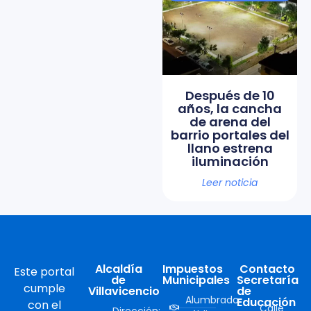
Después de 10
años, la cancha
de arena del
barrio portales del
llano estrena
iluminación
Leer noticia
Alcaldía
Impuestos
Contacto
Este portal
de
Municipales
Secretaría
cumple
Villavicencio
de
Alumbrado
Educación
con el
Calle