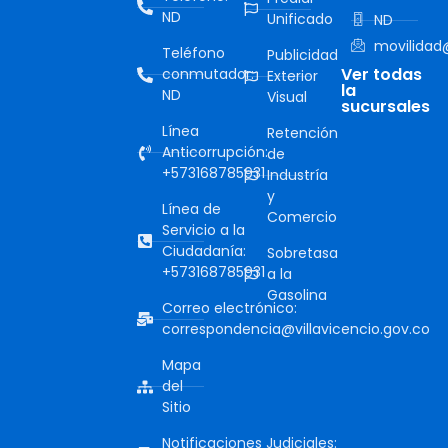
ND
Unificado
ND
movilidad@
Teléfono
Publicidad
Ver todas
conmutador:
Exterior
la
ND
Visual
sucursales
Línea
Retención
Anticorrupción:
de
+573168785931
Industría
y
Línea de
Comercio
Servicio a la
Ciudadanía:
Sobretasa
+573168785931
a la
Gasolina
Correo electrónico:
correspondencia@villavicencio.gov.co
Mapa
del
Sitio
Notificaciones Judiciales: