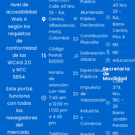
Dirección:
Público
nivel de
40 Nro.
Calle 40 Nro.
accesibilidad
33 -
Alumbrado
33 - 64,
64,
Web A
Público
Centro,
Barrio
Declarativo
Villavicencio,
según los
Centro,
meta,
requisitos
Contribución
Piso 4
Colombia
de
Plusvalía
ND
conformidad
Código
ND
Delineación
de las
Postal:
Urbana
educacion
500001
WCAG 2.0
Secretaría
y NTC
Espectáculos
Horario
de
5854.
Públicos
Movilidad
de
Calle
atención:
Impuesto
37A
Este portal
Lun-Vier
de
Nro.
funciona
7:45 am
Valorización
19C -
con todos
a 12:00 m
26
los
| 1:00 pm
Industría
Barrio
a 4:45
navegadores
y
Jordán
pm
Comercio
del
Paraíso
mercado.
ND
Teléfono:
Predial