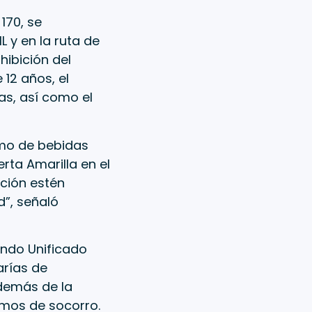
170, se
L y en la ruta de
hibición del
12 años, el
as, así como el
umo de bebidas
rta Amarilla en el
nción estén
”, señaló
Mando Unificado
arías de
además de la
smos de socorro.