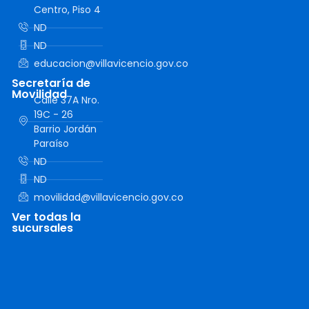
Centro, Piso 4
ND
ND
educacion@villavicencio.gov.co
Secretaría de
Movilidad
Calle 37A Nro.
19C - 26
Barrio Jordán
Paraíso
ND
ND
movilidad@villavicencio.gov.co
Ver todas la
sucursales