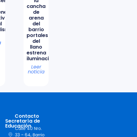
icencio
la
cancha
ene
de
tiva
arena
l
del
lismo
barrio
portales
del
a
llano
estrena
iluminación
Leer
noticia
Contacto
Secretaría de
Educación
Calle 40 Nro.
33 - 64, Barrio