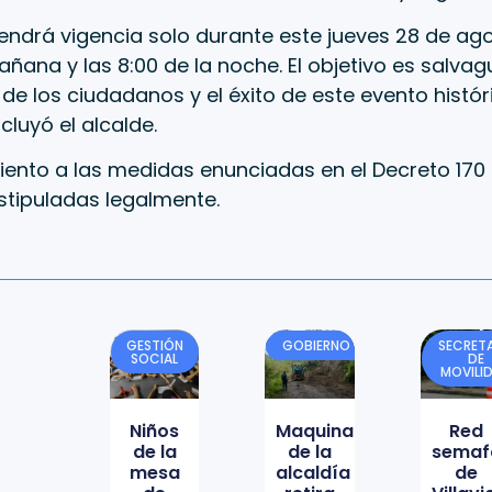
tendrá vigencia solo durante este jueves 28 de ago
añana y las 8:00 de la noche. El objetivo es salvag
 de los ciudadanos y el éxito de este evento histór
cluyó el alcalde.
iento a las medidas enunciadas en el Decreto 170
stipuladas legalmente.
GESTIÓN
GOBIERNO
SECRETA
SOCIAL
DE
MOVILI
Niños
Maquinaria
Red
de la
de la
semaf
mesa
alcaldía
de