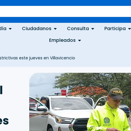
día
Ciudadanos
Consulta
Participa
Empleados
trictivas este jueves en Villavicencio
l
es