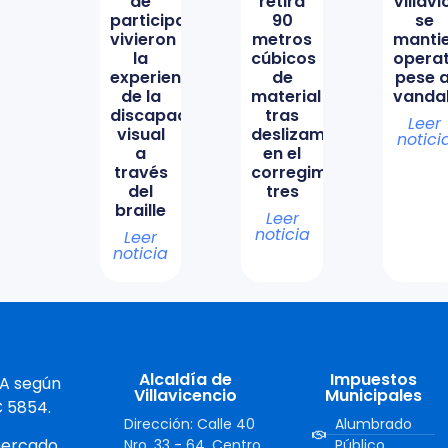
de
retira
Villav
participación
90
se
vivieron
metros
manti
la
cúbicos
opera
experiencia
de
pese a
de la
material
vanda
discapacidad
tras
Leer
visual
deslizamiento
notici
a
en el
través
corregimiento
del
tres
braille
Leer
noticia
Leer
noticia
Alcaldía de
Impuestos
 A según
Villavicencio
Municipales
C 5854.
Dirección: Calle 40
Alumbrado
mercado.
Nro. 33 - 64, Centro,
Público