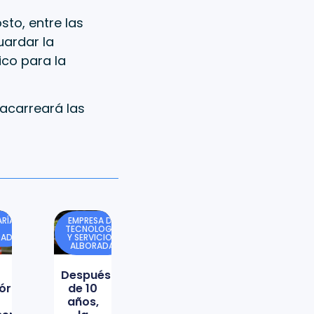
sto, entre las
uardar la
ico para la
 acarreará las
RÍA
EMPRESA DE
TECNOLOGÍA
DAD
Y SERVICIOS
ALBORADA
Después
órica
de 10
años,