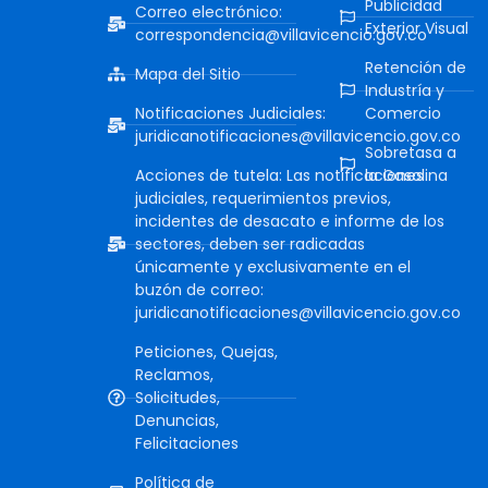
Publicidad
Correo electrónico:
Exterior Visual
correspondencia@villavicencio.gov.co
Retención de
Mapa del Sitio
Industría y
Notificaciones Judiciales:
Comercio
juridicanotificaciones@villavicencio.gov.co
Sobretasa a
Acciones de tutela: Las notificaciones
la Gasolina
judiciales, requerimientos previos,
incidentes de desacato e informe de los
sectores, deben ser radicadas
únicamente y exclusivamente en el
buzón de correo:
juridicanotificaciones@villavicencio.gov.co
Peticiones, Quejas,
Reclamos,
Solicitudes,
Denuncias,
Felicitaciones
Política de