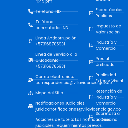
4:45 pm
Espectáculos
Teléfono: ND
Públicos
Teléfono
Impuesto de
conmutador: ND
Valorización
Línea Anticorrupción:
Industría y
+573168785931
Comercio
Línea de Servicio a la
Predial
Ciudadanía:
Unificado
+573168785931
Publicidad
Correo electrónico:
Exterior Visual
correspondencia@villavicencio.gov.co
Retención de
Mapa del Sitio
Industría y
Notificaciones Judiciales:
Comercio
juridicanotificaciones@villavicencio.gov.co
Sobretasa a
Acciones de tutela: Las notificaciones
la Gasolina
judiciales, requerimientos previos,