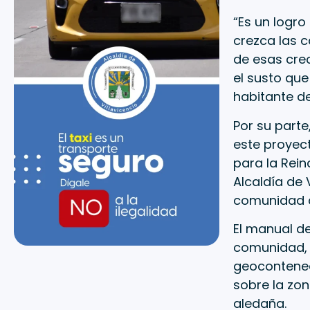
“Es un logr
crezca las 
de esas cre
el susto que
habitante de 
Por su parte
este proyect
para la Rein
Alcaldía de 
comunidad de
El manual de
comunidad, 
geocontened
sobre la zon
aledaña.