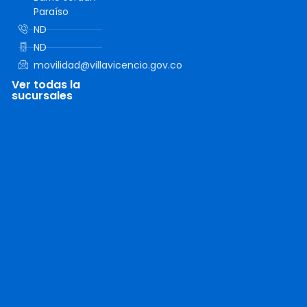
Paraíso
ND
ND
movilidad@villavicencio.gov.co
Ver todas la
sucursales