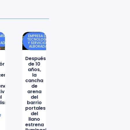
RÍA
EMPRESA DE
TECNOLOGÍA
DAD
Y SERVICIOS
ALBORADA
Después
órica
de 10
años,
icencio
la
cancha
ene
de
tiva
arena
l
del
lismo
barrio
portales
del
a
llano
estrena