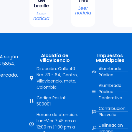
del
tres
braille
Leer
noticia
Leer
noticia
Alcaldía de
Impuestos
 A según
Villavicencio
Municipales
C 5854.
Dirección: Calle 40
Alumbrado
mercado.
Nro. 33 - 64, Centro,
Público
Villavicencio, meta,
Alumbrado
Colombia
Público
Código Postal:
Declarativo
500001
Contribución
Horario de atención:
Plusvalía
Lun-Vier 7:45 am a
Delineación
12:00 m | 1:00 pm a
Urbana