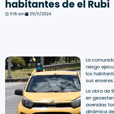
habitantes de el Rubí
11:18 am
05/11/2024
La comunidad
riesgo ejec
los habitan
sus enseres.
La obra de 
en geoester
avenidas tor
dinámica de 