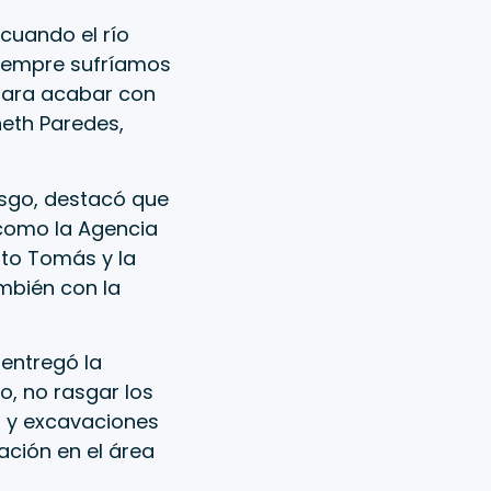
cuando el río
siempre sufríamos
para acabar con
neth Paredes,
iesgo, destacó que
 como la Agencia
nto Tomás y la
ambién con la
 entregó la
, no rasgar los
s y excavaciones
ación en el área