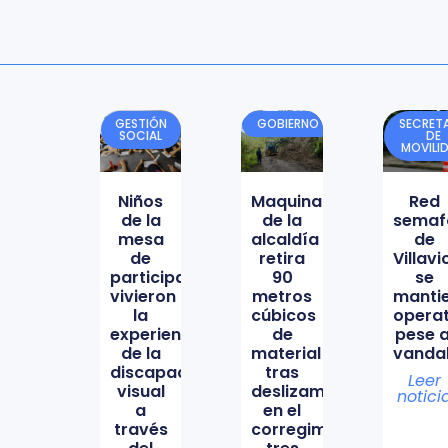
GESTIÓN
GOBIERNO
SECRETA
SOCIAL
DE
MOVILI
Niños
Maquinaria
Red
de la
de la
semaf
mesa
alcaldía
de
de
retira
Villav
participación
90
se
vivieron
metros
manti
la
cúbicos
opera
experiencia
de
pese a
de la
material
vanda
discapacidad
tras
Leer
visual
deslizamiento
notici
a
en el
través
corregimiento