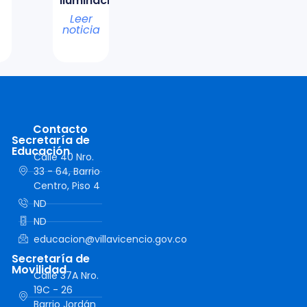
iluminación
Leer
noticia
Contacto
Secretaría de
Educación
Calle 40 Nro.
33 - 64, Barrio
Centro, Piso 4
ND
ND
educacion@villavicencio.gov.co
Secretaría de
Movilidad
Calle 37A Nro.
19C - 26
Barrio Jordán