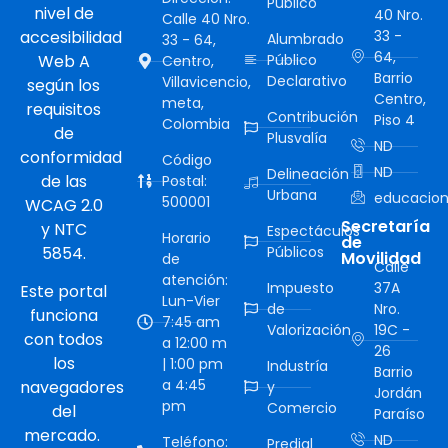
Público
nivel de
40 Nro.
Calle 40 Nro.
accesibilidad
33 -
Alumbrado
33 - 64,
64,
Web A
Público
Centro,
Barrio
Declarativo
Villavicencio,
según los
Centro,
meta,
requisitos
Contribución
Piso 4
Colombia
de
Plusvalía
ND
conformidad
Código
ND
Delineación
de las
Postal:
Urbana
educacion
500001
WCAG 2.0
Secretaría
y NTC
Espectáculos
Horario
de
5854.
Públicos
Movilidad
de
Calle
atención:
Impuesto
37A
Este portal
Lun-Vier
de
Nro.
funciona
7:45 am
Valorización
19C -
con todos
a 12:00 m
26
los
| 1:00 pm
Industría
Barrio
a 4:45
navegadores
y
Jordán
pm
Comercio
del
Paraíso
mercado.
ND
Teléfono:
Predial