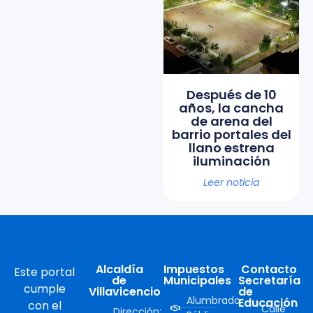
Después de 10
años, la cancha
de arena del
barrio portales del
llano estrena
iluminación
Leer noticia
Alcaldía
Impuestos
Contacto
Este portal
de
Municipales
Secretaría
cumple
Villavicencio
de
Alumbrado
Educación
con el
Calle
Dirección: