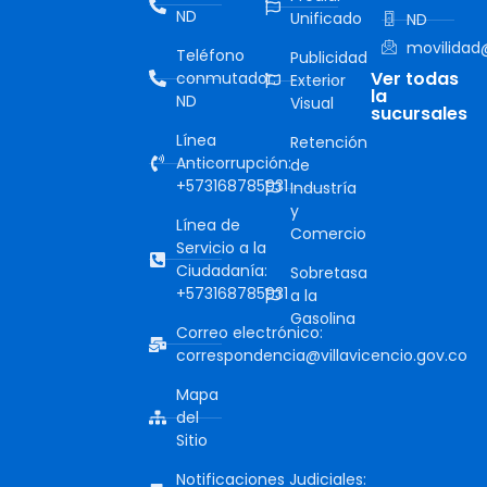
ND
Unificado
ND
movilidad@
Teléfono
Publicidad
Ver todas
conmutador:
Exterior
la
ND
Visual
sucursales
Línea
Retención
Anticorrupción:
de
+573168785931
Industría
y
Línea de
Comercio
Servicio a la
Ciudadanía:
Sobretasa
+573168785931
a la
Gasolina
Correo electrónico:
correspondencia@villavicencio.gov.co
Mapa
del
Sitio
Notificaciones Judiciales: