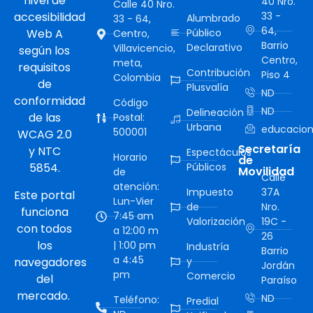
nivel de
40 Nro.
Calle 40 Nro.
accesibilidad
33 -
Alumbrado
33 - 64,
64,
Web A
Público
Centro,
Barrio
Declarativo
Villavicencio,
según los
Centro,
meta,
requisitos
Contribución
Piso 4
Colombia
de
Plusvalía
ND
conformidad
Código
ND
Delineación
de las
Postal:
Urbana
educacion
500001
WCAG 2.0
Secretaría
y NTC
Espectáculos
Horario
de
5854.
Públicos
Movilidad
de
Calle
atención:
Impuesto
37A
Este portal
Lun-Vier
de
Nro.
funciona
7:45 am
Valorización
19C -
con todos
a 12:00 m
26
los
| 1:00 pm
Industría
Barrio
a 4:45
navegadores
y
Jordán
pm
Comercio
del
Paraíso
mercado.
ND
Teléfono:
Predial