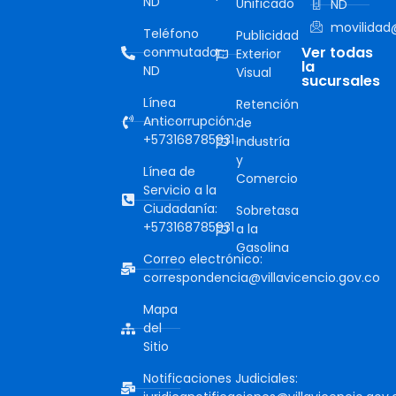
ND
Unificado
ND
movilidad@
Teléfono
Publicidad
Ver todas
conmutador:
Exterior
la
ND
Visual
sucursales
Línea
Retención
Anticorrupción:
de
+573168785931
Industría
y
Línea de
Comercio
Servicio a la
Ciudadanía:
Sobretasa
+573168785931
a la
Gasolina
Correo electrónico:
correspondencia@villavicencio.gov.co
Mapa
del
Sitio
Notificaciones Judiciales: