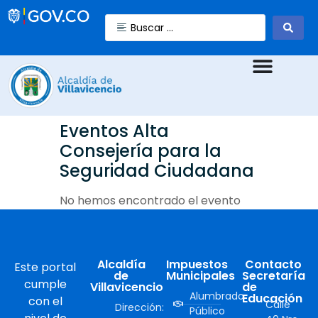
Eventos Alta
Consejería para la
Seguridad Ciudadana
No hemos encontrado el evento
Alcaldía
Impuestos
Contacto
Este portal
de
Municipales
Secretaría
cumple
Villavicencio
de
Alumbrado
Educación
con el
Calle
Dirección:
Público