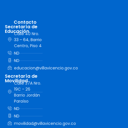
Contacto
Secretaría de
Educación
Calle 40 Nro.
33 - 64, Barrio
Centro, Piso 4
ND
ND
educacion@villavicencio.gov.co
Secretaría de
Movilidad
Calle 37A Nro.
19C - 26
Barrio Jordán
Paraíso
ND
ND
movilidad@villavicencio.gov.co