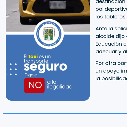
destinación 
polideportiv
los tablero
Ante la soli
alcalde dijo
Educación co
adecuar y ab
Por otra par
un apoyo im
la posibilid