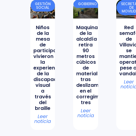
GESTIÓN
GOBIERNO
SECRETA
SOCIAL
DE
MOVILI
Niños
Maquinaria
Red
de la
de la
semaf
mesa
alcaldía
de
de
retira
Villav
participación
90
se
vivieron
metros
manti
la
cúbicos
opera
experiencia
de
pese a
de la
material
vanda
discapacidad
tras
Leer
visual
deslizamiento
notici
a
en el
través
corregimiento
del
tres
braille
Leer
noticia
Leer
noticia