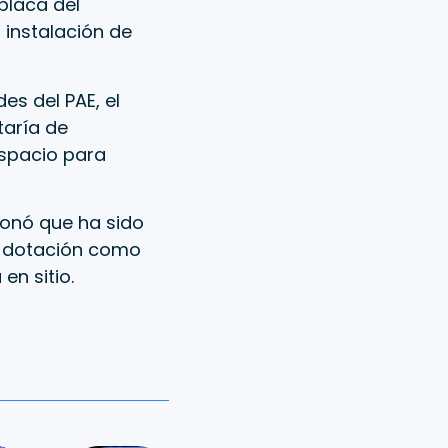
placa del
 instalación de
es del PAE, el
taría de
 espacio para
cionó que ha sido
a dotación como
en sitio.