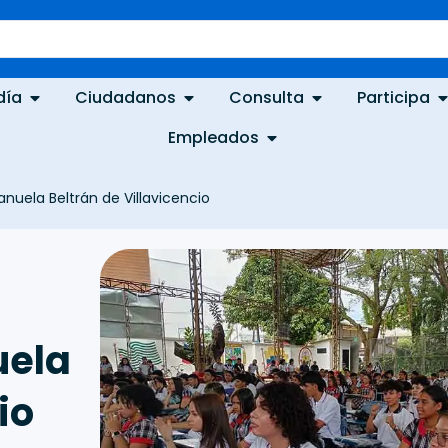
día
Ciudadanos
Consulta
Participa
Empleados
anuela Beltrán de Villavicencio
uela
io