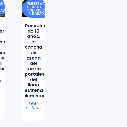
RÍA
EMPRESA DE
TECNOLOGÍA
DAD
Y SERVICIOS
ALBORADA
Después
órica
de 10
años,
icencio
la
cancha
ene
de
tiva
arena
l
del
lismo
barrio
portales
del
a
llano
estrena
iluminación
Leer
noticia