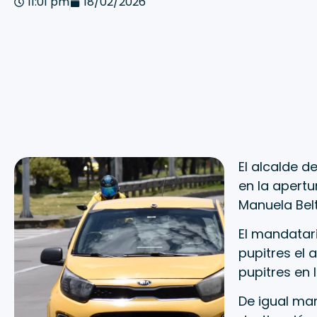
11:01 pm
18/02/2026
El alcalde d
en la apertu
Manuela Belt
El mandatari
pupitres el 
pupitres en l
De igual man