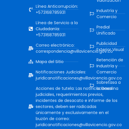
Valorización
Línea Anticorrupción:
Industría y
+573168785931
Comercio
Línea de Servicio a la
Predial
Ciudadanía:
Unificado
+573168785931
Publicidad
Correo electrónico:
Exterior Visual
correspondencia@villavicencio.gov.co
Retención de
Mapa del Sitio
Industría y
Notificaciones Judiciales:
Comercio
juridicanotificaciones@villavicencio.gov.co
Sobretasa a
Acciones de tutela: Las notificaciones
la Gasolina
judiciales, requerimientos previos,
incidentes de desacato e informe de los
sectores, deben ser radicadas
únicamente y exclusivamente en el
buzón de correo:
juridicanotificaciones@villavicencio.gov.co