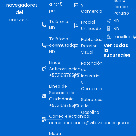
Barrio
a 4:45
navegadores
y
Jordán
pm
Comercio
del
Paraíso
mercado.
ND
Teléfono:
Predial
ND
Unificado
ND
movilidad@
Teléfono
Publicidad
Ver todas
conmutador:
Exterior
la
ND
Visual
sucursales
Línea
Retención
Anticorrupción:
de
+573168785931
Industría
y
Línea de
Comercio
Servicio a la
Ciudadanía:
Sobretasa
+573168785931
a la
Gasolina
Correo electrónico:
correspondencia@villavicencio.gov.co
Mapa