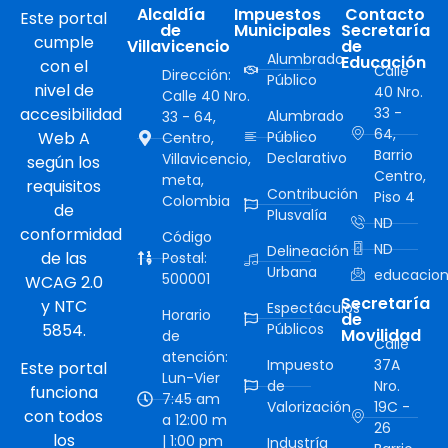
Alcaldía
Impuestos
Contacto
Este portal
de
Municipales
Secretaría
cumple
Villavicencio
de
Alumbrado
Educación
con el
Calle
Dirección:
Público
nivel de
40 Nro.
Calle 40 Nro.
accesibilidad
33 -
Alumbrado
33 - 64,
64,
Web A
Público
Centro,
Barrio
Declarativo
Villavicencio,
según los
Centro,
meta,
requisitos
Contribución
Piso 4
Colombia
de
Plusvalía
ND
conformidad
Código
ND
Delineación
de las
Postal:
Urbana
educacion
500001
WCAG 2.0
Secretaría
y NTC
Espectáculos
Horario
de
5854.
Públicos
Movilidad
de
Calle
atención:
Impuesto
37A
Este portal
Lun-Vier
de
Nro.
funciona
7:45 am
Valorización
19C -
con todos
a 12:00 m
26
los
| 1:00 pm
Industría