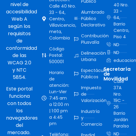
Público
nivel de
40 Nro.
Calle 40 Nro.
accesibilidad
33 -
Alumbrado
33 - 64,
64,
Web A
Público
Centro,
Barrio
Declarativo
Villavicencio,
según los
Centro,
meta,
requisitos
Contribución
Piso 4
Colombia
de
Plusvalía
ND
conformidad
Código
ND
Delineación
de las
Postal:
Urbana
educacion
500001
WCAG 2.0
Secretaría
y NTC
Espectáculos
Horario
de
5854.
Públicos
Movilidad
de
Calle
atención:
Impuesto
37A
Este portal
Lun-Vier
de
Nro.
funciona
7:45 am
Valorización
19C -
con todos
a 12:00 m
26
los
| 1:00 pm
Industría
Barrio
a 4:45
navegadores
y
Jordán
pm
Comercio
del
Paraíso
mercado.
ND
Teléfono:
Predial