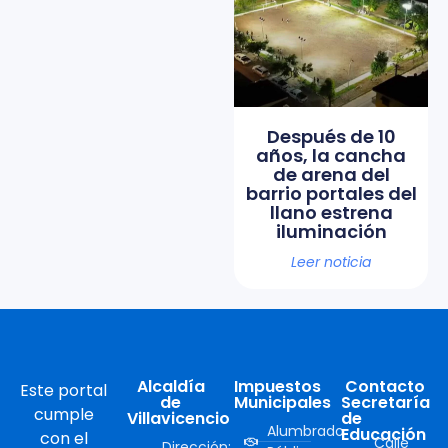
Después de 10
años, la cancha
de arena del
barrio portales del
llano estrena
iluminación
Leer noticia
Alcaldía
Impuestos
Contacto
Este portal
de
Municipales
Secretaría
cumple
Villavicencio
de
Alumbrado
Educación
con el
Calle
Dirección: