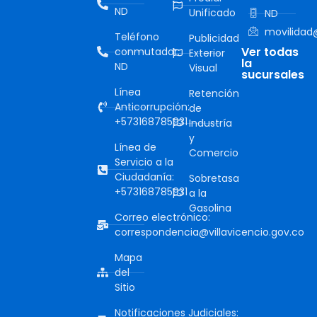
ND
Unificado
ND
movilidad@
Teléfono
Publicidad
Ver todas
conmutador:
Exterior
la
ND
Visual
sucursales
Línea
Retención
Anticorrupción:
de
+573168785931
Industría
y
Línea de
Comercio
Servicio a la
Ciudadanía:
Sobretasa
+573168785931
a la
Gasolina
Correo electrónico:
correspondencia@villavicencio.gov.co
Mapa
del
Sitio
Notificaciones Judiciales: