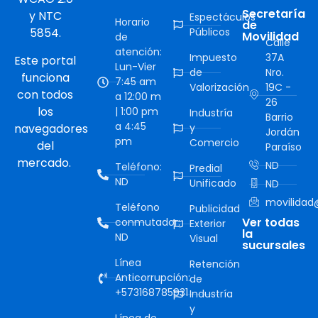
Secretaría
y NTC
Espectáculos
Horario
de
5854.
Públicos
Movilidad
de
Calle
atención:
Impuesto
37A
Este portal
Lun-Vier
de
Nro.
funciona
7:45 am
Valorización
19C -
con todos
a 12:00 m
26
los
| 1:00 pm
Industría
Barrio
a 4:45
navegadores
y
Jordán
pm
Comercio
del
Paraíso
mercado.
ND
Teléfono:
Predial
ND
Unificado
ND
movilidad@
Teléfono
Publicidad
Ver todas
conmutador:
Exterior
la
ND
Visual
sucursales
Línea
Retención
Anticorrupción:
de
+573168785931
Industría
y