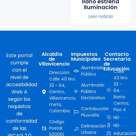
llano estrena
iluminación
Leer noticia
Alcaldía
Impuestos
Contacto
Este portal
de
Municipales
Secretaría
cumple
Villavicencio
de
Alumbrado
Educación
con el
Calle
Dirección:
Público
nivel de
40 Nro.
Calle 40 Nro.
accesibilidad
33 -
Alumbrado
33 - 64,
64,
Web A
Público
Centro,
Barrio
Declarativo
Villavicencio,
según los
Centro,
meta,
requisitos
Contribución
Piso 4
Colombia
de
Plusvalía
ND
conformidad
Código
ND
Delineación
de las
Postal:
Urbana
educacion
500001
WCAG 2.0