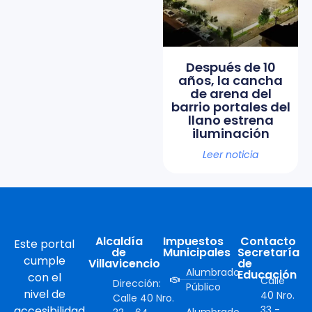
Después de 10
años, la cancha
de arena del
barrio portales del
llano estrena
iluminación
Leer noticia
Alcaldía
Impuestos
Contacto
Este portal
de
Municipales
Secretaría
cumple
Villavicencio
de
Alumbrado
Educación
con el
Calle
Dirección:
Público
nivel de
40 Nro.
Calle 40 Nro.
accesibilidad
33 -
Alumbrado