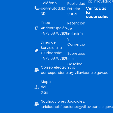
movilidad@
Teléfono
Publicidad
Ver todas
conmutador:
Exterior
la
ND
Visual
sucursales
Línea
Retención
Anticorrupción:
de
+573168785931
Industría
y
Línea de
Comercio
Servicio a la
Ciudadanía:
Sobretasa
+573168785931
a la
Gasolina
Correo electrónico:
correspondencia@villavicencio.gov.co
Mapa
del
Sitio
Notificaciones Judiciales:
juridicanotificaciones@villavicencio.gov.