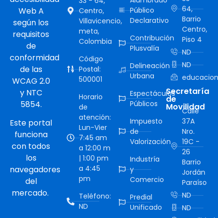
33 - 64,
64,
Web A
Público
Centro,
Barrio
Declarativo
Villavicencio,
según los
Centro,
meta,
requisitos
Contribución
Piso 4
Colombia
de
Plusvalía
ND
conformidad
Código
ND
Delineación
de las
Postal:
Urbana
educacion
500001
WCAG 2.0
Secretaría
y NTC
Espectáculos
Horario
de
5854.
Públicos
Movilidad
de
Calle
atención:
Impuesto
37A
Este portal
Lun-Vier
de
Nro.
funciona
7:45 am
Valorización
19C -
con todos
a 12:00 m
26
los
| 1:00 pm
Industría
Barrio
a 4:45
navegadores
y
Jordán
pm
Comercio
del
Paraíso
mercado.
ND
Teléfono:
Predial
ND
Unificado
ND