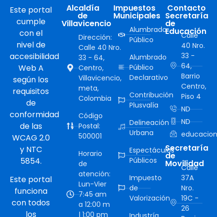
Alcaldía
Impuestos
Contacto
Este portal
de
Municipales
Secretaría
cumple
Villavicencio
de
Alumbrado
Educación
con el
Calle
Dirección:
Público
nivel de
40 Nro.
Calle 40 Nro.
accesibilidad
33 -
Alumbrado
33 - 64,
64,
Web A
Público
Centro,
Barrio
Declarativo
Villavicencio,
según los
Centro,
meta,
requisitos
Contribución
Piso 4
Colombia
de
Plusvalía
ND
conformidad
Código
ND
Delineación
de las
Postal:
Urbana
educacion
500001
WCAG 2.0
Secretaría
y NTC
Espectáculos
Horario
de
5854.
Públicos
Movilidad
de
Calle
atención:
Impuesto
37A
Este portal
Lun-Vier
de
Nro.
funciona
7:45 am
Valorización
19C -
con todos
a 12:00 m
26
los
| 1:00 pm
Industría