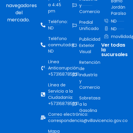
Barrio
a 4:45
navegadores
y
Jordán
pm
Comercio
del
Paraíso
mercado.
ND
Teléfono:
Predial
ND
Unificado
ND
movilidad@
Teléfono
Publicidad
Ver todas
conmutador:
Exterior
la
ND
Visual
sucursales
Línea
Retención
Anticorrupción:
de
+573168785931
Industría
y
Línea de
Comercio
Servicio a la
Ciudadanía:
Sobretasa
+573168785931
a la
Gasolina
Correo electrónico:
correspondencia@villavicencio.gov.co
Mapa