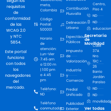
según los
Centro,
meta,
requisitos
Contribución
Piso 4
Colombia
de
Plusvalía
ND
conformidad
Código
ND
Delineación
de las
Postal:
Urbana
educacion
500001
WCAG 2.0
Secretaría
y NTC
Espectáculos
Horario
de
5854.
Públicos
Movilidad
de
Calle
atención:
Impuesto
37A
Este portal
Lun-Vier
de
Nro.
funciona
7:45 am
Valorización
19C -
con todos
a 12:00 m
26
los
| 1:00 pm
Industría
Barrio
a 4:45
navegadores
y
Jordán
pm
Comercio
del
Paraíso
mercado.
ND
Teléfono:
Predial
ND
Unificado
ND
movilidad@
Teléfono
Publicidad
Ver todas
conmutador:
Exterior