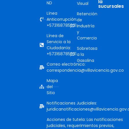
la
ND
Visual
sucursales
Línea
Retención
Anticorrupción:
de
+573168785931
Industría
y
Línea de
Comercio
Servicio a la
Ciudadanía:
Sobretasa
+573168785931
a la
Gasolina
Correo electrónico:
correspondencia@villavicencio.gov.co
Mapa
del
Sitio
Notificaciones Judiciales:
juridicanotificaciones@villavicencio.gov.
Acciones de tutela: Las notificaciones
judiciales, requerimientos previos,