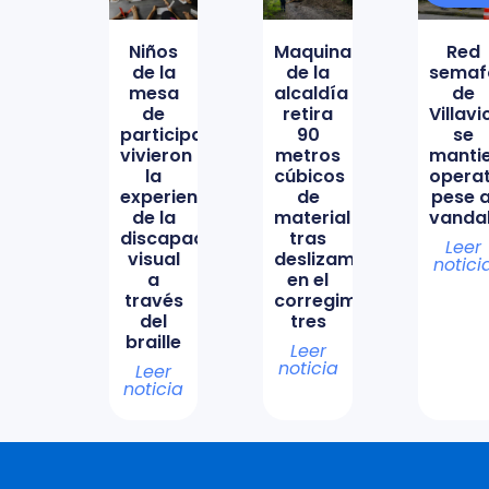
Niños
Maquinaria
Red
de la
de la
semaf
mesa
alcaldía
de
de
retira
Villav
participación
90
se
vivieron
metros
manti
la
cúbicos
opera
experiencia
de
pese a
de la
material
vanda
discapacidad
tras
Leer
visual
deslizamiento
notici
a
en el
través
corregimiento
del
tres
braille
Leer
noticia
Leer
noticia