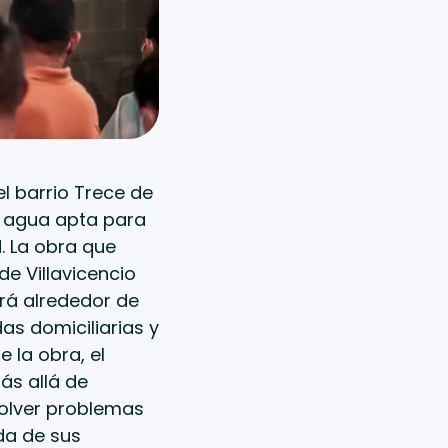
l barrio Trece de
e agua apta para
. La obra que
e Villavicencio
ará alrededor de
as domiciliarias y
e la obra, el
ás allá de
solver problemas
ida de sus