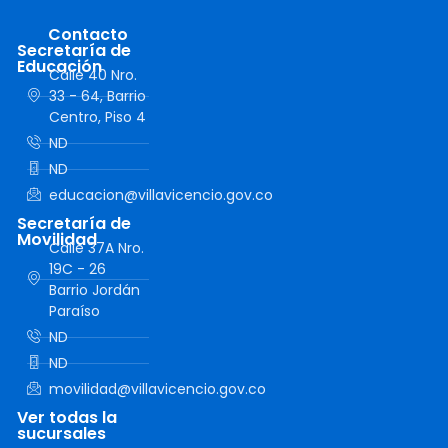
Contacto
Secretaría de
Educación
Calle 40 Nro.
33 - 64, Barrio
Centro, Piso 4
ND
ND
educacion@villavicencio.gov.co
Secretaría de
Movilidad
Calle 37A Nro.
19C - 26
Barrio Jordán
Paraíso
ND
ND
movilidad@villavicencio.gov.co
Ver todas la
sucursales