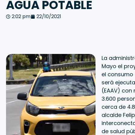
AGUA POTABLE
2:02 pm
22/10/2021
La administr
Mayo el proy
el consumo 
será ejecuta
(EAAV) con r
3.600 person
cerca de 4.8
alcalde Feli
interconecta
de salud púb