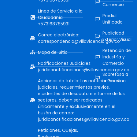
Comercio
Línea de Servicio a la
Predial
Ciudadanía:
Unificado
+573168785931
Publicidad
Correo electrónico:
Exterior Visual
correspondencia@villavicencio.gov.co
Retención de
Mapa del Sitio
Industría y
Notificaciones Judiciales:
Comercio
juridicanotificaciones@villavicencio.gov.co
Sobretasa a
Acciones de tutela: Las notificaciones
la Gasolina
judiciales, requerimientos previos,
incidentes de desacato e informe de los
sectores, deben ser radicadas
únicamente y exclusivamente en el
buzón de correo:
juridicanotificaciones@villavicencio.gov.co
Peticiones, Quejas,
Reclamos,