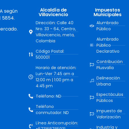
Alcaldía de
Impuestos
 A según
Villavicencio
Municipales
C 5854.
Dirección: Calle 40
Alumbrado
mercado.
Nro. 33 - 64, Centro,
Público
Villavicencio, meta,
Alumbrado
Colombia
Público
Código Postal:
Declarativo
500001
Contribución
Horario de atención:
Plusvalía
Lun-Vier 7:45 am a
Delineación
12:00 m | 1:00 pm a
Urbana
4:45 pm
Espectáculos
Teléfono: ND
Públicos
Teléfono
Impuesto de
conmutador: ND
Valorización
Línea Anticorrupción:
Industría y
+573168785931