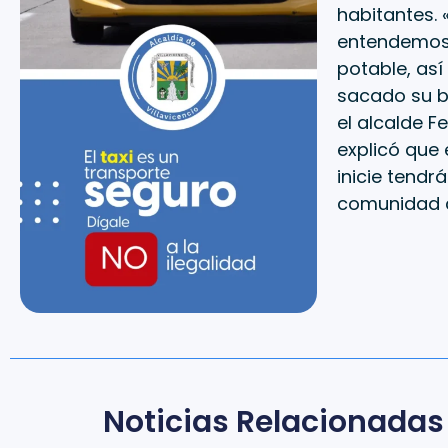
habitantes.
entendemos 
potable, as
sacado su b
el alcalde F
explicó que 
inicie tendr
comunidad c
Noticias Relacionadas