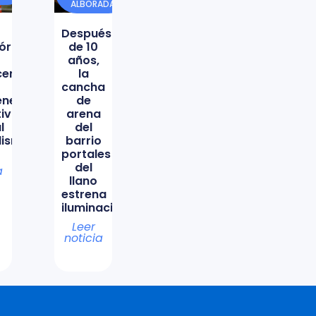
ALBORADA
Después
órica
de 10
años,
icencio
la
cancha
ene
de
tiva
arena
l
del
lismo
barrio
portales
del
a
llano
estrena
iluminación
Leer
noticia