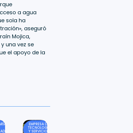
orque
 acceso a agua
ue sola ha
tración», aseguró
raín Mojica,
 y una vez se
que el apoyo de la
RÍA
EMPRESA DE
TECNOLOGÍA
DAD
Y SERVICIOS