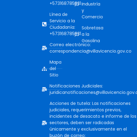
+573168785931
Industría
y
Línea de
Comercio
Servicio a la
Ciudadanía:
Sobretasa
+573168785931
a la
Gasolina
Correo electrónico:
correspondencia@villavicencio.gov.co
Mapa
del
Sitio
Notificaciones Judiciales:
juridicanotificaciones@villavicencio.gov.
Acciones de tutela: Las notificaciones
judiciales, requerimientos previos,
incidentes de desacato e informe de los
sectores, deben ser radicadas
únicamente y exclusivamente en el
buzón de correo: