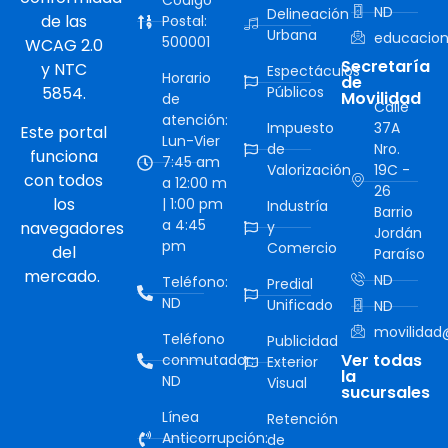
Código
ND
Delineación
de las
Postal:
Urbana
educacion
500001
WCAG 2.0
Secretaría
y NTC
Espectáculos
Horario
de
5854.
Públicos
Movilidad
de
Calle
atención:
Impuesto
37A
Este portal
Lun-Vier
de
Nro.
funciona
7:45 am
Valorización
19C -
con todos
a 12:00 m
26
los
| 1:00 pm
Industría
Barrio
a 4:45
navegadores
y
Jordán
pm
Comercio
del
Paraíso
mercado.
ND
Teléfono:
Predial
ND
Unificado
ND
movilidad@
Teléfono
Publicidad
Ver todas
conmutador:
Exterior
la
ND
Visual
sucursales
Línea
Retención
Anticorrupción:
de