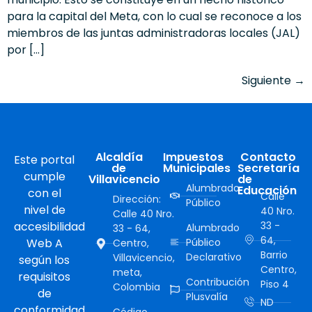
para la capital del Meta, con lo cual se reconoce a los
miembros de las juntas administradoras locales (JAL)
por […]
Siguiente
→
Alcaldía
Impuestos
Contacto
Este portal
de
Municipales
Secretaría
cumple
Villavicencio
de
Alumbrado
Educación
con el
Calle
Dirección:
Público
nivel de
40 Nro.
Calle 40 Nro.
accesibilidad
33 -
Alumbrado
33 - 64,
64,
Web A
Público
Centro,
Barrio
Declarativo
Villavicencio,
según los
Centro,
meta,
requisitos
Contribución
Piso 4
Colombia
de
Plusvalía
ND
conformidad