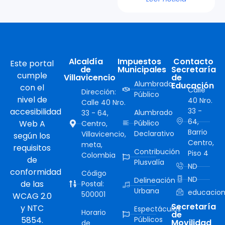
Alcaldía
Impuestos
Contacto
Este portal
de
Municipales
Secretaría
cumple
Villavicencio
de
Alumbrado
Educación
con el
Calle
Dirección:
Público
nivel de
40 Nro.
Calle 40 Nro.
accesibilidad
33 -
Alumbrado
33 - 64,
64,
Web A
Público
Centro,
Barrio
Declarativo
Villavicencio,
según los
Centro,
meta,
requisitos
Contribución
Piso 4
Colombia
de
Plusvalía
ND
conformidad
Código
ND
Delineación
de las
Postal:
Urbana
educacion
500001
WCAG 2.0
Secretaría
y NTC
Espectáculos
Horario
de
5854.
Públicos
Movilidad
de