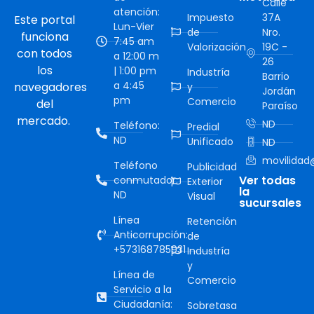
Calle
atención:
Impuesto
37A
Este portal
Lun-Vier
de
Nro.
funciona
7:45 am
Valorización
19C -
con todos
a 12:00 m
26
los
| 1:00 pm
Industría
Barrio
a 4:45
navegadores
y
Jordán
pm
Comercio
del
Paraíso
mercado.
ND
Teléfono:
Predial
ND
Unificado
ND
movilidad@
Teléfono
Publicidad
Ver todas
conmutador:
Exterior
la
ND
Visual
sucursales
Línea
Retención
Anticorrupción:
de
+573168785931
Industría
y
Línea de
Comercio
Servicio a la
Ciudadanía:
Sobretasa