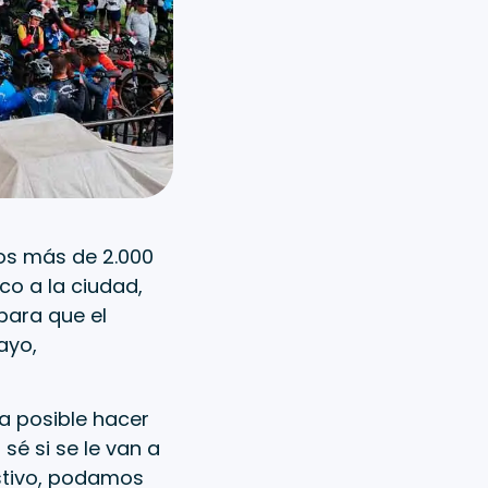
los más de 2.000
co a la ciudad,
para que el
ayo,
ra posible hacer
é si se le van a
estivo, podamos