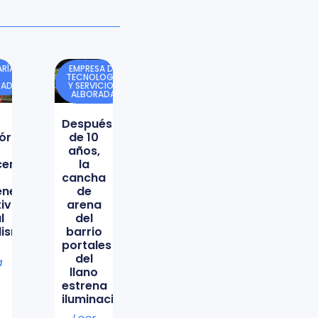
RÍA
EMPRESA DE
TECNOLOGÍA
DAD
Y SERVICIOS
ALBORADA
Después
órica
de 10
años,
icencio
la
cancha
ene
de
tiva
arena
l
del
lismo
barrio
portales
del
a
llano
estrena
iluminación