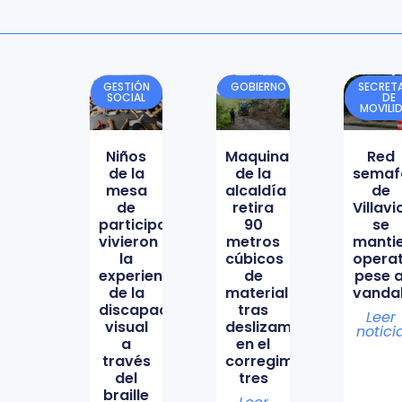
GESTIÓN
GOBIERNO
SECRETA
SOCIAL
DE
MOVILI
Niños
Maquinaria
Red
de la
de la
semaf
mesa
alcaldía
de
de
retira
Villav
participación
90
se
vivieron
metros
manti
la
cúbicos
opera
experiencia
de
pese a
de la
material
vanda
discapacidad
tras
Leer
visual
deslizamiento
notici
a
en el
través
corregimiento
del
tres
braille