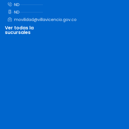
ND
ND
movilidad@villavicencio.gov.co
Ver todas la
sucursales