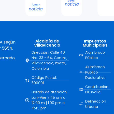
Leer
noticia
Leer
noticia
Alcaldía de
Impuestos
 A según
Villavicencio
Municipales
C 5854.
Dirección: Calle 40
Alumbrado
mercado.
Nro. 33 - 64, Centro,
Público
Villavicencio, meta,
Alumbrado
Colombia
Público
Código Postal:
Declarativo
500001
Contribución
Horario de atención:
Plusvalía
Lun-Vier 7:45 am a
Delineación
12:00 m | 1:00 pm a
Urbana
4:45 pm