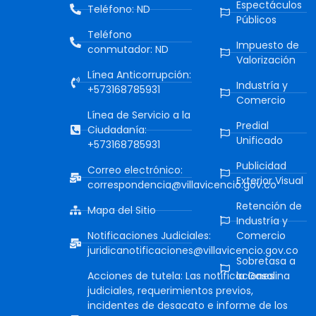
Espectáculos
Teléfono: ND
Públicos
Teléfono
Impuesto de
conmutador: ND
Valorización
Línea Anticorrupción:
Industría y
+573168785931
Comercio
Línea de Servicio a la
Predial
Ciudadanía:
Unificado
+573168785931
Publicidad
Correo electrónico:
Exterior Visual
correspondencia@villavicencio.gov.co
Retención de
Mapa del Sitio
Industría y
Notificaciones Judiciales:
Comercio
juridicanotificaciones@villavicencio.gov.co
Sobretasa a
Acciones de tutela: Las notificaciones
la Gasolina
judiciales, requerimientos previos,
incidentes de desacato e informe de los