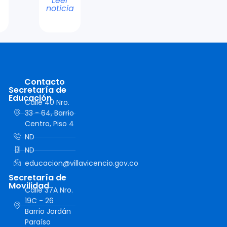
Leer
noticia
Contacto
Secretaría de
Educación
Calle 40 Nro.
33 - 64, Barrio
Centro, Piso 4
ND
ND
educacion@villavicencio.gov.co
Secretaría de
Movilidad
Calle 37A Nro.
19C - 26
Barrio Jordán
Paraíso